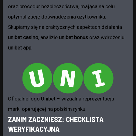
oraz procedur bezpieczeństwa, mająca na celu
optymalizację doświadczenia użytkownika.
Skupiamy się na praktycznych aspektach działania
unibet casino
, analizie
unibet bonus
oraz wdrożeniu
unibet app
.
Oficjalne logo Unibet – wizualna reprezentacja
marki operującej na polskim rynku.
ZANIM ZACZNIESZ: CHECKLISTA
WERYFIKACYJNA