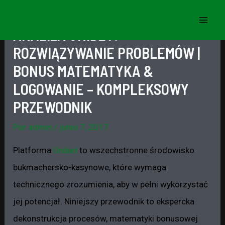
Ir
al
mai
ANALIZA UNIBET:
contenido
ROZWIĄZYWANIE PROBLEMÓW |
me
BONUS MATEMATYKA &
LOGOWANIE – KOMPLEKSOWY
PRZEWODNIK
Por
admin
/
junio 7, 2017
Platforma
Unibet
to wszechstronne środowisko
bukmachersko-kasynowe, które wymaga
technicznego zrozumienia, aby w pełni wykorzystać
jej potencjał. Niniejszy przewodnik to ekspercka
dekonstrukcja procesów, matematyki bonusowej