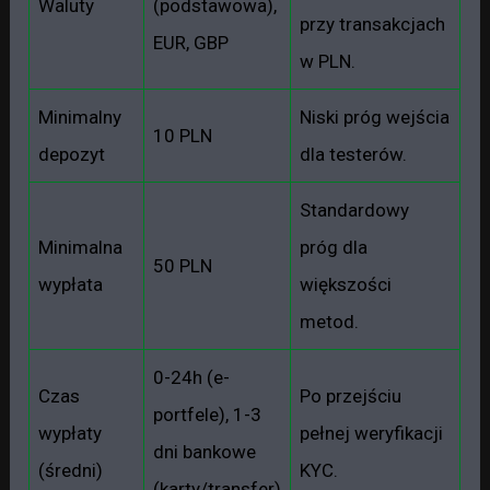
Waluty
(podstawowa),
przy transakcjach
EUR, GBP
w PLN.
Minimalny
Niski próg wejścia
10 PLN
depozyt
dla testerów.
Standardowy
Minimalna
próg dla
50 PLN
wypłata
większości
metod.
0-24h (e-
Czas
Po przejściu
portfele), 1-3
wypłaty
pełnej weryfikacji
dni bankowe
(średni)
KYC.
(karty/transfer)