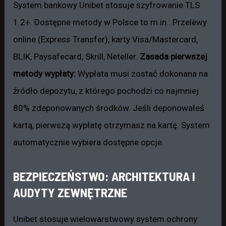
System bankowy Unibet stosuje szyfrowanie TLS
1.2+. Dostępne metody w Polsce to m.in.: Przelewy
online (Express Transfer), karty Visa/Mastercard,
BLIK, Paysafecard, Skrill, Neteller.
Zasada pierwszej
metody wypłaty:
Wypłata musi zostać dokonana na
źródło depozytu, z którego pochodzi co najmniej
80% zdeponowanych środków. Jeśli deponowałeś
kartą, pierwszą wypłatę otrzymasz na kartę. System
automatycznie wybiera dostępne opcje.
BEZPIECZEŃSTWO: ARCHITEKTURA I
AUDYTY ZEWNĘTRZNE
Unibet stosuje wielowarstwowy system ochrony: