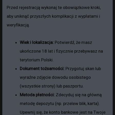
Przed rejestracją wykonaj te obowiązkowe kroki,
aby uniknąć przyszłych komplikacji z wypłatami i
weryfikacją.
Wiek i lokalizacja:
Potwierdź, że masz
ukończone 18 lat i fizycznie przebywasz na
terytorium Polski.
Dokument tożsamości:
Przygotuj skan lub
wyraźne zdjęcie dowodu osobistego
(wszystkie strony) lub paszportu.
Metoda płatności:
Zdecyduj się na główną
metodę depozytu (np. przelew blik, karta).
Upewnij się, że konto bankowe jest na Twoje