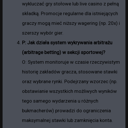
wykluczać gry stołowe lub live casino z pełną
składką. Promocje regularne dla istniejących
graczy mogą mieć niższy wagering (np. 20x) i
szerszy wybór gier.
P: Jak działa system wykrywania arbitrażu
(arbitrage betting) w sekcji sportowej?
O: System monitoruje w czasie rzeczywistym
historię zakładów gracza, stosowane stawki
oraz wybrane rynki. Podejrzany wzorzec (np.
obstawianie wszystkich możliwych wyników
tego samego wydarzenia u różnych
bukmacherów) prowadzi do ograniczenia
maksymalnej stawki lub zamknięcia konta.