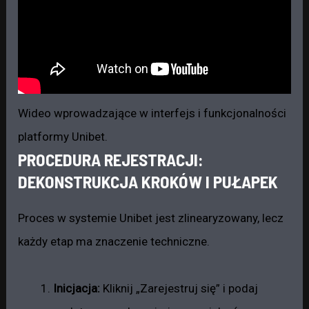
Wideo wprowadzające w interfejs i funkcjonalności
platformy Unibet.
PROCEDURA REJESTRACJI:
DEKONSTRUKCJA KROKÓW I PUŁAPEK
Proces w systemie Unibet jest zlinearyzowany, lecz
każdy etap ma znaczenie techniczne.
Inicjacja:
Kliknij „Zarejestruj się” i podaj