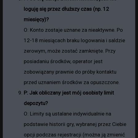
loguję się przez dłuższy czas (np. 12
miesięcy)?
O: Konto zostaje uznane za nieaktywne. Po
12-18 miesiącach braku logowania i saldzie
zerowym, może zostać zamknięte. Przy
posiadaniu środków, operator jest
zobowiązany prawnie do próby kontaktu
przed uznaniem środków za opuszczone.
P: Jak obliczany jest mój osobisty limit
depozytu?
O: Limity są ustalane indywidualnie na
podstawie historii gry, wybranej przez Ciebie
opcji podczas rejestracji (można ją zmienić