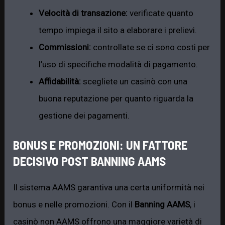
Velocità di transazione:
verificate quanto
tempo impiega il sito a elaborare i prelievi.
Commissioni:
controllate se ci sono costi per
l’uso di specifiche modalità di pagamento.
Affidabilità:
scegliete un casinò con una
buona reputazione per quanto riguarda la
gestione dei pagamenti.
BONUS E PROMOZIONI: UN FATTORE
DECISIVO POST BANNING AAMS
Il sistema AAMS garantiva una certa uniformità nei
bonus e nelle promozioni. Con il
Banning AAMS
, i
casinò non AAMS offrono una maggiore varietà di