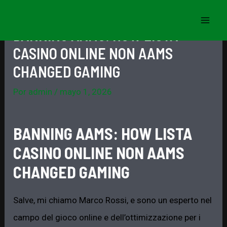
Ir
al
mai
BANNING AAMS: HOW LISTA
contenido
CASINO ONLINE NON AAMS
me
CHANGED GAMING
Por
admin
/
mayo 1, 2026
BANNING AAMS: HOW LISTA
CASINO ONLINE NON AAMS
CHANGED GAMING
Salve, mi chiamo Marco Rossi, e sono un esperto nel
campo del gioco online e dell’ottimizzazione per i