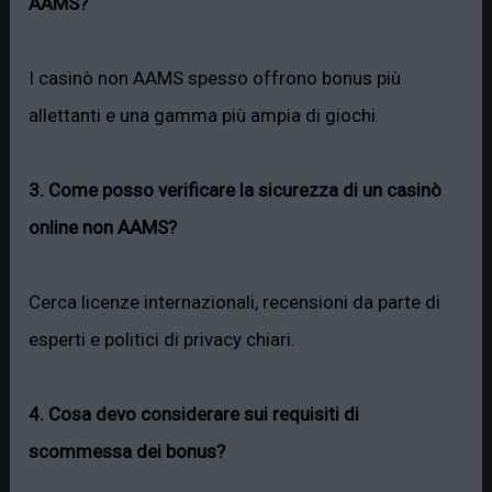
AAMS?
I casinò non AAMS spesso offrono bonus più
allettanti e una gamma più ampia di giochi.
3. Come posso verificare la sicurezza di un casinò
online non AAMS?
Cerca licenze internazionali, recensioni da parte di
esperti e politici di privacy chiari.
4. Cosa devo considerare sui requisiti di
scommessa dei bonus?