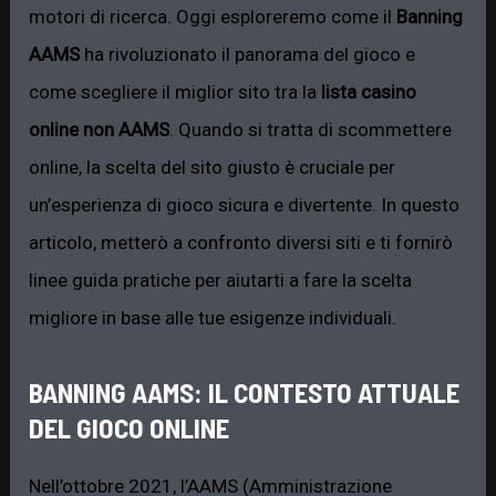
motori di ricerca. Oggi esploreremo come il
Banning
AAMS
ha rivoluzionato il panorama del gioco e
come scegliere il miglior sito tra la
lista casino
online non AAMS
. Quando si tratta di scommettere
online, la scelta del sito giusto è cruciale per
un’esperienza di gioco sicura e divertente. In questo
articolo, metterò a confronto diversi siti e ti fornirò
linee guida pratiche per aiutarti a fare la scelta
migliore in base alle tue esigenze individuali.
BANNING AAMS: IL CONTESTO ATTUALE
DEL GIOCO ONLINE
Nell’ottobre 2021, l’AAMS (Amministrazione