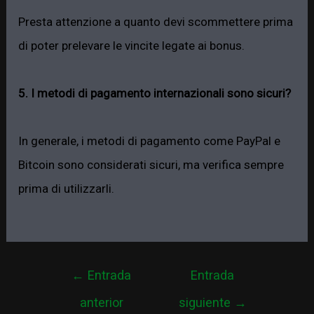
Presta attenzione a quanto devi scommettere prima
di poter prelevare le vincite legate ai bonus.
5. I metodi di pagamento internazionali sono sicuri?
In generale, i metodi di pagamento come PayPal e
Bitcoin sono considerati sicuri, ma verifica sempre
prima di utilizzarli.
Navegación
←
Entrada
Entrada
de
anterior
siguiente
→