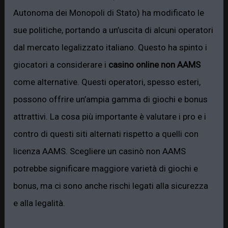
Autonoma dei Monopoli di Stato) ha modificato le
sue politiche, portando a un’uscita di alcuni operatori
dal mercato legalizzato italiano. Questo ha spinto i
giocatori a considerare i
casino online non AAMS
come alternative. Questi operatori, spesso esteri,
possono offrire un’ampia gamma di giochi e bonus
attrattivi. La cosa più importante è valutare i pro e i
contro di questi siti alternati rispetto a quelli con
licenza AAMS. Scegliere un casinò non AAMS
potrebbe significare maggiore varietà di giochi e
bonus, ma ci sono anche rischi legati alla sicurezza
e alla legalità.