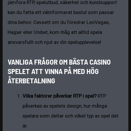
jämföra RTP, spelutbud, säkerhet och kundsupport
kan du fatta ett välinformerat beslut som passar
dina behov. Oavsett om du föredrar LeoVegas,
Hajper eller Unibet, kom ihåg att alltid spela
ansvarsfullt och njut av din spelupplevelse!
VANLIGA FRÅGOR OM BÄSTA CASINO
SPELET ATT VINNA PÅ MED HÖG
ÅTERBETALNING
Vilka faktorer påverkar RTP i spel?
RTP
påverkas av spelets design, hur många
spelare som deltar och vilket typ av spel det
är.