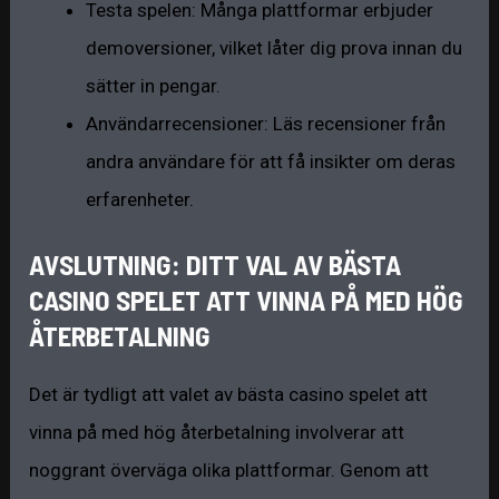
Testa spelen: Många plattformar erbjuder
demoversioner, vilket låter dig prova innan du
sätter in pengar.
Användarrecensioner: Läs recensioner från
andra användare för att få insikter om deras
erfarenheter.
AVSLUTNING: DITT VAL AV BÄSTA
CASINO SPELET ATT VINNA PÅ MED HÖG
ÅTERBETALNING
Det är tydligt att valet av bästa casino spelet att
vinna på med hög återbetalning involverar att
noggrant överväga olika plattformar. Genom att