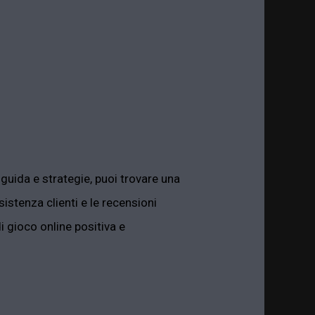
ida e strategie, puoi trovare una
istenza clienti e le recensioni
i gioco online positiva e