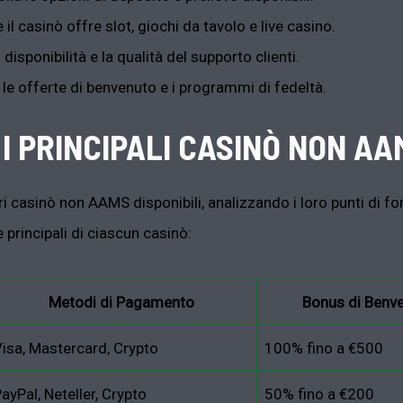
il casinò offre slot, giochi da tavolo e live casino.
a disponibilità e la qualità del supporto clienti.
le offerte di benvenuto e i programmi di fedeltà.
I PRINCIPALI CASINÒ NON AA
i casinò non AAMS disponibili, analizzando i loro punti di fo
e principali di ciascun casinò:
Metodi di Pagamento
Bonus di Benv
Visa, Mastercard, Crypto
100% fino a €500
ayPal, Neteller, Crypto
50% fino a €200