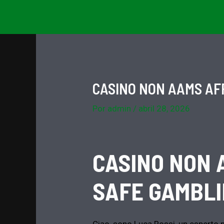
Ir
al
contenido
CASINO NON AAMS AF
Por
admin
/
abril 28, 2026
CASINO NON 
SAFE GAMBL
Ciao, sono Luca Rossi, un esperto 