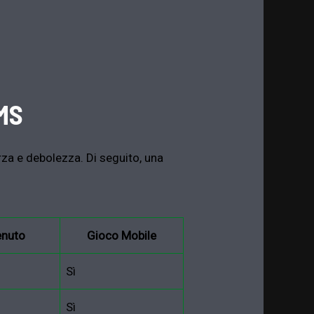
MS
rza e debolezza. Di seguito, una
enuto
Gioco Mobile
Sì
Sì