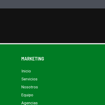
MARKETING
Inicio
Servicios
Nosotros
Equipo
Agencias