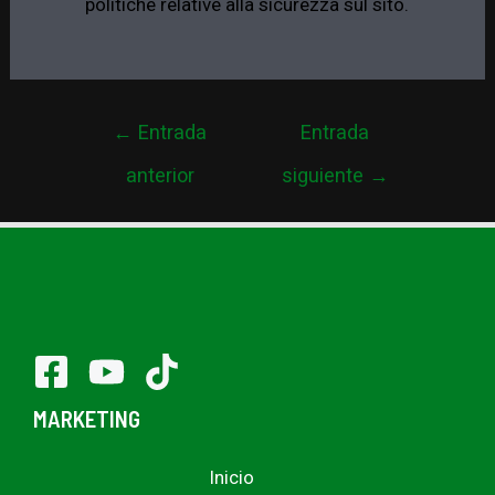
politiche relative alla sicurezza sul sito.
Navegación
←
Entrada
Entrada
de
anterior
siguiente
→
entradas
MARKETING
Inicio