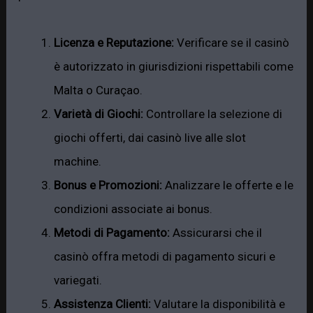
Licenza e Reputazione:
Verificare se il casinò
è autorizzato in giurisdizioni rispettabili come
Malta o Curaçao.
Varietà di Giochi:
Controllare la selezione di
giochi offerti, dai casinò live alle slot
machine.
Bonus e Promozioni:
Analizzare le offerte e le
condizioni associate ai bonus.
Metodi di Pagamento:
Assicurarsi che il
casinò offra metodi di pagamento sicuri e
variegati.
Assistenza Clienti:
Valutare la disponibilità e