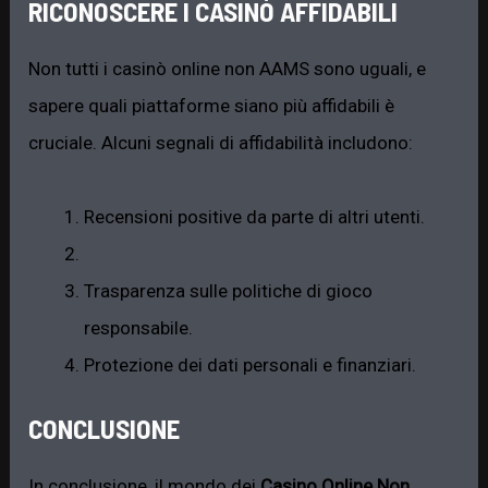
RICONOSCERE I CASINÒ AFFIDABILI
Non tutti i casinò online non AAMS sono uguali, e
sapere quali piattaforme siano più affidabili è
cruciale. Alcuni segnali di affidabilità includono:
Recensioni positive da parte di altri utenti.
Trasparenza sulle politiche di gioco
responsabile.
Protezione dei dati personali e finanziari.
CONCLUSIONE
In conclusione, il mondo dei
Casino Online Non