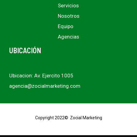
Servicios
Nosotros
Equipo
Agencias
UBICACIÓN
Ubicacion: Av. Ejercito 1005
agencia@zocialmarketing.com
Copyright 2022© Zocial Marketing