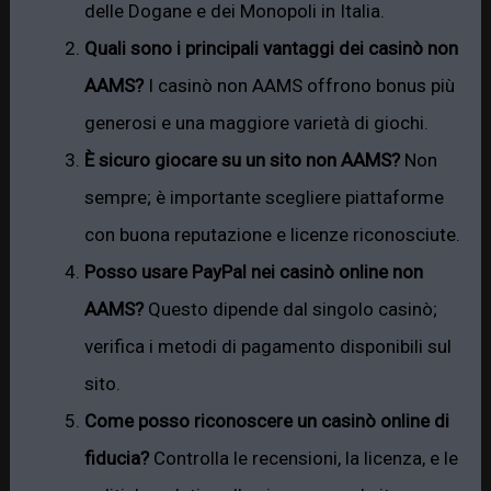
delle Dogane e dei Monopoli in Italia.
Quali sono i principali vantaggi dei casinò non
AAMS?
I casinò non AAMS offrono bonus più
generosi e una maggiore varietà di giochi.
È sicuro giocare su un sito non AAMS?
Non
sempre; è importante scegliere piattaforme
con buona reputazione e licenze riconosciute.
Posso usare PayPal nei casinò online non
AAMS?
Questo dipende dal singolo casinò;
verifica i metodi di pagamento disponibili sul
sito.
Come posso riconoscere un casinò online di
fiducia?
Controlla le recensioni, la licenza, e le