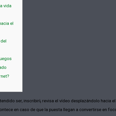
la vida
acia el
 del
juegos
rado
rnet?
ndido ser, inscribirí¡ revisa el vídeo desplazándolo hacia el
ntece en caso de que la puesta llegan a convertirse en foco