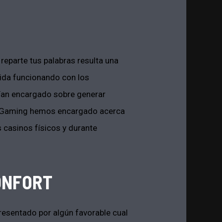
reparte tus palabras resulta una
vida funcionando con los
erían encargado sobre generar
te Gaming hemos encargado acerca
 casinos físicos y durante
ONFORT
presentado por algún favorable cual