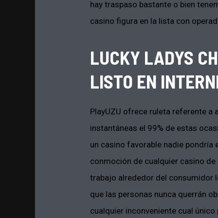
hay traspaso bastante o bien tene
casino figura en la lista con oper
LUCKY LADYS CH
LISTO EN INTERN
PlayUZU ofrece ruleta referente a 
instantáneas el 99% de estas ocasi
un casino favorable nadie pondrí­a
conmoción de cualquier casino de to
trabajo alrededor del consumidor l
que las personas nunca querrán ob
cualquier inconveniente cual único