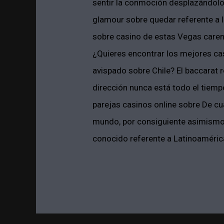
sentir la conmoción desplazándolo 
glamour sobre quedar referente a 
sobre casino de estas Vegas carent
¿Quieres encontrar los mejores ca
avispado sobre Chile? El baccarat r
dirección nunca está todo el tiemp
parejas casinos online sobre De cua
mundo, por consiguiente asimis
conocido referente a Latinoaméric