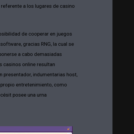
 referente a los lugares de casino
posibilidad de cooperar en juegos
 software, gracias RNG, la cual se
de ponerse a cabo demasiadas
 casinos online resultan
 presentador, indumentarias host,
l propio entretenimiento, como
ccésit posee una urna