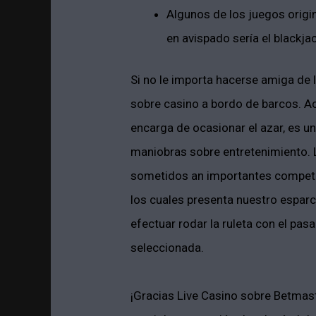
Algunos de los juegos origi
en avispado serí­a el blackja
Si no le importa hacerse amiga de l
sobre casino a bordo de barcos. Ace
encarga de ocasionar el azar, es un
maniobras sobre entretenimiento. 
sometidos an importantes competic
los cuales presenta nuestro esparc
efectuar rodar la ruleta con el pa
seleccionada.
¡Gracias Live Casino sobre Betma