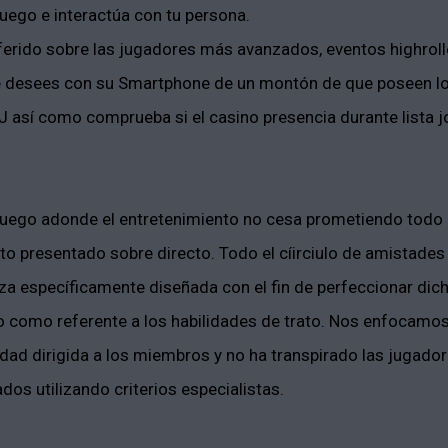
 juego e interactúa con tu persona.
referido sobre las jugadores más avanzados, eventos highroll
e desees con su Smartphone de un montón de que poseen los
OJ así­ como comprueba si el casino presencia durante lista
 juego adonde el entretenimiento no cesa prometiendo todo 
o presentado sobre directo. Todo el cí­irciulo de amistades
za específicamente diseñada con el fin de perfeccionar dic
o como referente a los habilidades de trato. Nos enfocamos 
lidad dirigida a los miembros y no ha transpirado las jugado
os utilizando criterios especialistas.