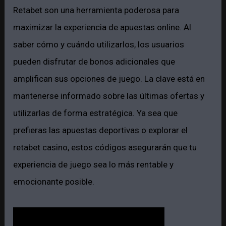
Retabet son una herramienta poderosa para
maximizar la experiencia de apuestas online. Al
saber cómo y cuándo utilizarlos, los usuarios
pueden disfrutar de bonos adicionales que
amplifican sus opciones de juego. La clave está en
mantenerse informado sobre las últimas ofertas y
utilizarlas de forma estratégica. Ya sea que
prefieras las apuestas deportivas o explorar el
retabet casino, estos códigos asegurarán que tu
experiencia de juego sea lo más rentable y
emocionante posible.