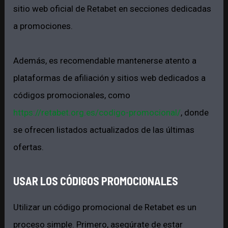
sitio web oficial de Retabet en secciones dedicadas
a promociones.
Además, es recomendable mantenerse atento a
plataformas de afiliación y sitios web dedicados a
códigos promocionales, como
https://retabet.org.es/codigo-promocional/
, donde
se ofrecen listados actualizados de las últimas
ofertas.
USAR LOS CÓDIGOS PROMOCIONALES
Utilizar un código promocional de Retabet es un
proceso simple. Primero, asegúrate de estar