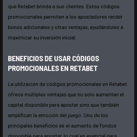
que Retabet brinda a sus clientes. Estos códigos
promocionales permiten a los apostadores recibir
bonos adicionales y otras ventajas, ayudándoles a
maximizar su inversión inicial.
BENEFICIOS DE USAR CÓDIGOS
PROMOCIONALES EN RETABET
La utilización de códigos promocionales en Retabet
ofrece múltiples ventajas que no solo aumentan el
capital disponible para apostar sino que también
amplifican la emoción del juego. Uno de los
principales beneficios es el aumento de fondos
disponible para apostar, lo cual es esencial para