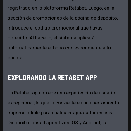
registrado en la plataforma Retabet. Luego, en la
sección de promociones de la página de depósito,
introduce el código promocional que hayas
obtenido. Al hacerlo, el sistema aplicará
automáticamente el bono correspondiente a tu
cuenta.
EXPLORANDO LA RETABET APP
La Retabet app ofrece una experiencia de usuario
excepcional, lo que la convierte en una herramienta
imprescindible para cualquier apostador en línea.
Disponible para dispositivos iOS y Android, la