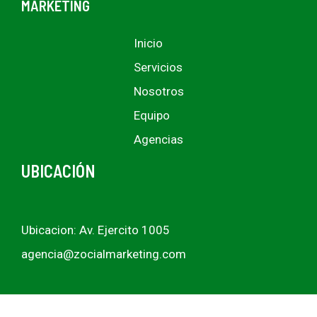
MARKETING
Inicio
Servicios
Nosotros
Equipo
Agencias
UBICACIÓN
Ubicacion: Av. Ejercito 1005
agencia@zocialmarketing.com