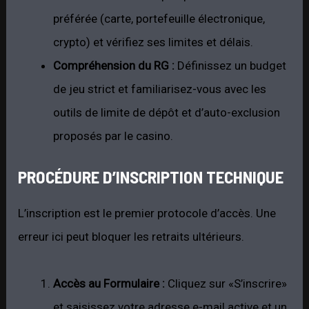
préférée (carte, portefeuille électronique,
crypto) et vérifiez ses limites et délais.
Compréhension du RG :
Définissez un budget
de jeu strict et familiarisez-vous avec les
outils de limite de dépôt et d’auto-exclusion
proposés par le casino.
PROCÉDURE D’INSCRIPTION TECHNIQUE
L’inscription est le premier protocole d’accès. Une
erreur ici peut bloquer les retraits ultérieurs.
Accès au Formulaire :
Cliquez sur «S’inscrire»
et saisissez votre adresse e-mail active et un