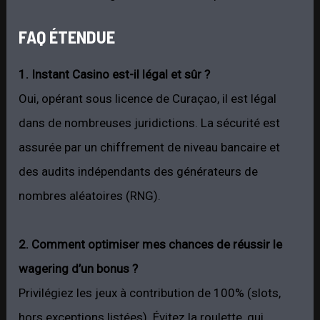
FAQ ÉTENDUE
1. Instant Casino est-il légal et sûr ?
Oui, opérant sous licence de Curaçao, il est légal
dans de nombreuses juridictions. La sécurité est
assurée par un chiffrement de niveau bancaire et
des audits indépendants des générateurs de
nombres aléatoires (RNG).
2. Comment optimiser mes chances de réussir le
wagering d’un bonus ?
Privilégiez les jeux à contribution de 100% (slots,
hors exceptions listées). Évitez la roulette, qui