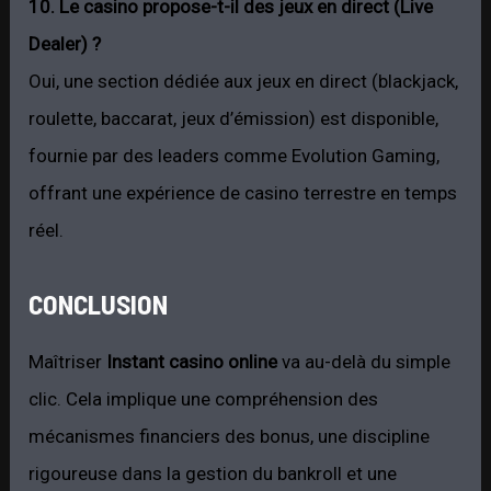
10. Le casino propose-t-il des jeux en direct (Live
Dealer) ?
Oui, une section dédiée aux jeux en direct (blackjack,
roulette, baccarat, jeux d’émission) est disponible,
fournie par des leaders comme Evolution Gaming,
offrant une expérience de casino terrestre en temps
réel.
CONCLUSION
Maîtriser
Instant casino online
va au-delà du simple
clic. Cela implique une compréhension des
mécanismes financiers des bonus, une discipline
rigoureuse dans la gestion du bankroll et une