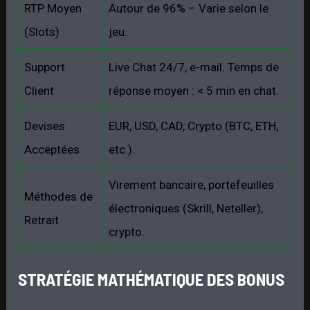
RTP Moyen
Autour de 96% – Varie selon le
(Slots)
jeu.
Support
Live Chat 24/7, e-mail. Temps de
Client
réponse moyen : < 5 min en chat.
Devises
EUR, USD, CAD, Crypto (BTC, ETH,
Acceptées
etc.).
Virement bancaire, portefeuilles
Méthodes de
électroniques (Skrill, Neteller),
Retrait
crypto.
STRATÉGIE MATHÉMATIQUE DES BONUS