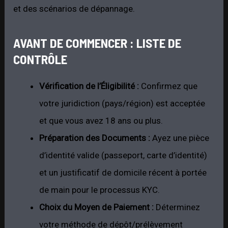
et des scénarios de dépannage.
AVANT DE COMMENCER : LISTE DE
CONTRÔLE
Vérification de l’Éligibilité :
Confirmez que
votre juridiction (pays/région) est acceptée
et que vous avez 18 ans ou plus.
Préparation des Documents :
Ayez une pièce
d’identité valide (passeport, carte d’identité)
et un justificatif de domicile récent à portée
de main pour le processus KYC.
Choix du Moyen de Paiement :
Déterminez
votre méthode de dépôt/prélèvement