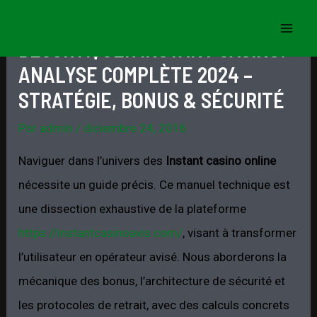
Ir
al
mai
DÉCORTIQUER INSTANT CASINO:
contenido
ANALYSE COMPLÈTE 2024 –
me
STRATÉGIE, BONUS & SÉCURITÉ
Por
admin
/
diciembre 24, 2016
Naviguer dans l’univers des
Instant casino online
nécessite un guide précis. Ce manuel technique est
une dissection exhaustive de la plateforme
https://instantcasinoavis.com/
, visant à transformer
l’utilisateur en opérateur avisé. Nous aborderons la
mécanique des bonus, l’architecture de sécurité et
les protocoles de retrait, avec des calculs concrets