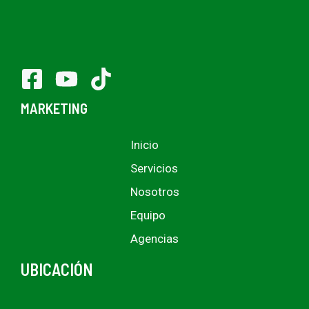
MARKETING
Inicio
Servicios
Nosotros
Equipo
Agencias
UBICACIÓN