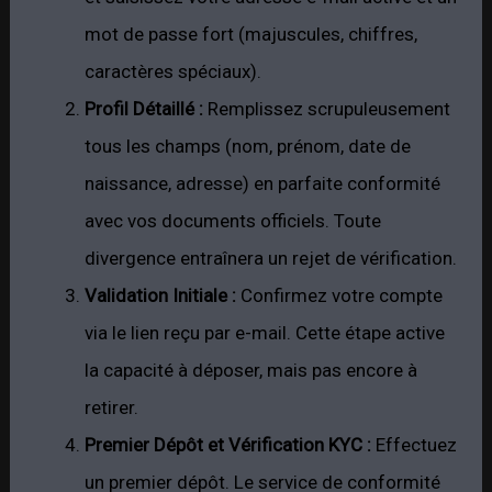
mot de passe fort (majuscules, chiffres,
caractères spéciaux).
Profil Détaillé :
Remplissez scrupuleusement
tous les champs (nom, prénom, date de
naissance, adresse) en parfaite conformité
avec vos documents officiels. Toute
divergence entraînera un rejet de vérification.
Validation Initiale :
Confirmez votre compte
via le lien reçu par e-mail. Cette étape active
la capacité à déposer, mais pas encore à
retirer.
Premier Dépôt et Vérification KYC :
Effectuez
un premier dépôt. Le service de conformité