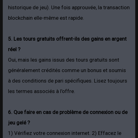
historique de jeu). Une fois approuvée, la transaction
blockchain elle-même est rapide.
5. Les tours gratuits offrent-ils des gains en argent
réel ?
Oui, mais les gains issus des tours gratuits sont
généralement crédités comme un bonus et soumis
à des conditions de pari spécifiques. Lisez toujours
les termes associés à l’offre.
6. Que faire en cas de problème de connexion ou de
jeu gelé ?
1) Vérifiez votre connexion internet. 2) Effacez le