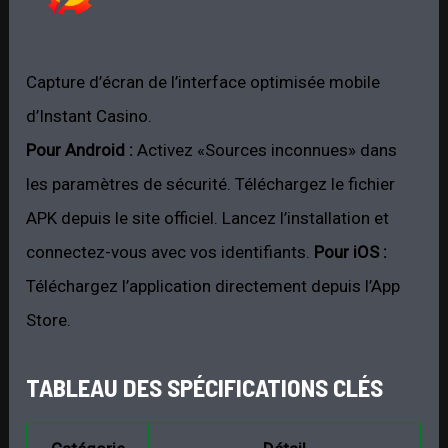
Capture d’écran de l’interface optimisée mobile
d’Instant Casino.
Pour Android :
Activez «Sources inconnues» dans
les paramètres de sécurité. Téléchargez le fichier
APK depuis le site officiel. Lancez l’installation et
connectez-vous avec vos identifiants.
Pour iOS :
Téléchargez l’application directement depuis l’App
Store.
TABLEAU DES SPÉCIFICATIONS CLÉS