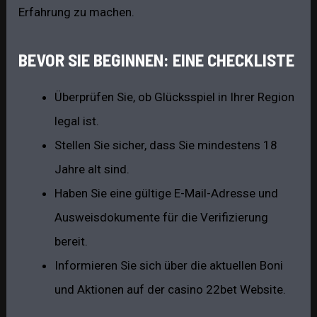
Erfahrung zu machen.
BEVOR SIE BEGINNEN: EINE CHECKLISTE
Überprüfen Sie, ob Glücksspiel in Ihrer Region
legal ist.
Stellen Sie sicher, dass Sie mindestens 18
Jahre alt sind.
Haben Sie eine gültige E-Mail-Adresse und
Ausweisdokumente für die Verifizierung
bereit.
Informieren Sie sich über die aktuellen Boni
und Aktionen auf der casino 22bet Website.