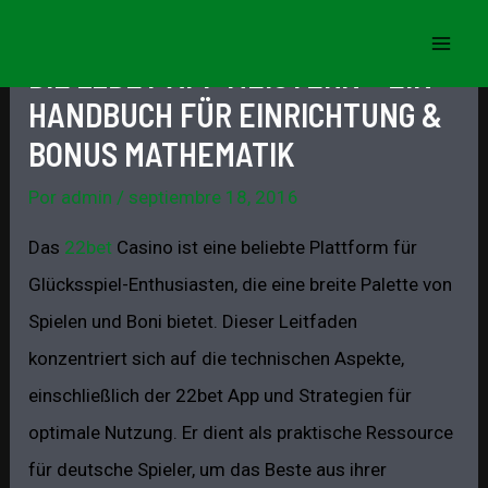
Ir
al
mai
DIE 22BET APP MEISTERN – EIN
contenido
HANDBUCH FÜR EINRICHTUNG &
me
BONUS MATHEMATIK
Por
admin
/
septiembre 18, 2016
Das
22bet
Casino ist eine beliebte Plattform für
Glücksspiel-Enthusiasten, die eine breite Palette von
Spielen und Boni bietet. Dieser Leitfaden
konzentriert sich auf die technischen Aspekte,
einschließlich der 22bet App und Strategien für
optimale Nutzung. Er dient als praktische Ressource
für deutsche Spieler, um das Beste aus ihrer