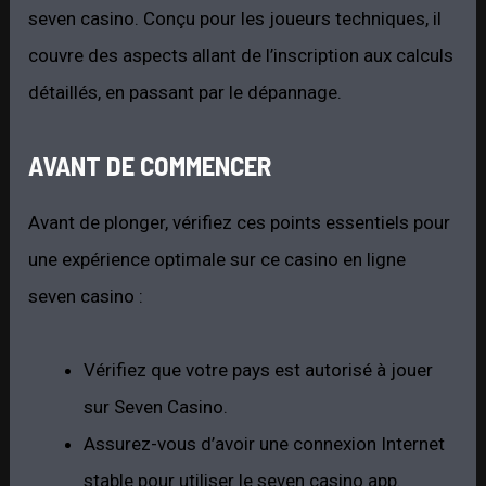
seven casino. Conçu pour les joueurs techniques, il
couvre des aspects allant de l’inscription aux calculs
détaillés, en passant par le dépannage.
AVANT DE COMMENCER
Avant de plonger, vérifiez ces points essentiels pour
une expérience optimale sur ce casino en ligne
seven casino :
Vérifiez que votre pays est autorisé à jouer
sur Seven Casino.
Assurez-vous d’avoir une connexion Internet
stable pour utiliser le seven casino app.