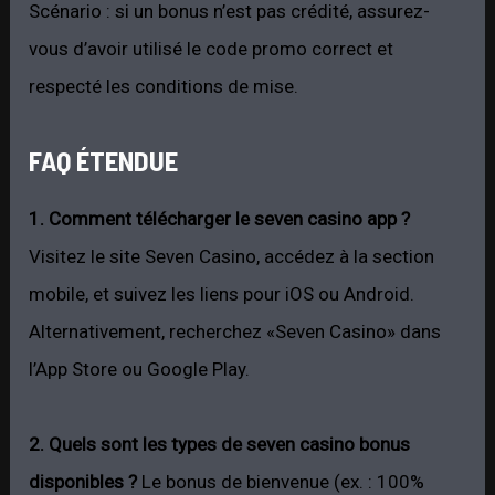
Scénario : si un bonus n’est pas crédité, assurez-
vous d’avoir utilisé le code promo correct et
respecté les conditions de mise.
FAQ ÉTENDUE
1. Comment télécharger le seven casino app ?
Visitez le site Seven Casino, accédez à la section
mobile, et suivez les liens pour iOS ou Android.
Alternativement, recherchez «Seven Casino» dans
l’App Store ou Google Play.
2. Quels sont les types de seven casino bonus
disponibles ?
Le bonus de bienvenue (ex. : 100%