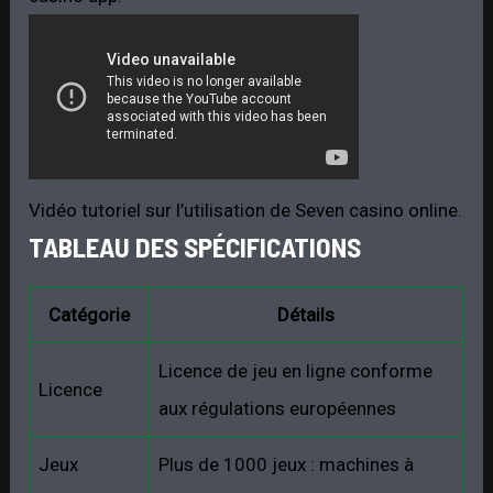
Vidéo tutoriel sur l’utilisation de Seven casino online.
TABLEAU DES SPÉCIFICATIONS
Catégorie
Détails
Licence de jeu en ligne conforme
Licence
aux régulations européennes
Jeux
Plus de 1000 jeux : machines à