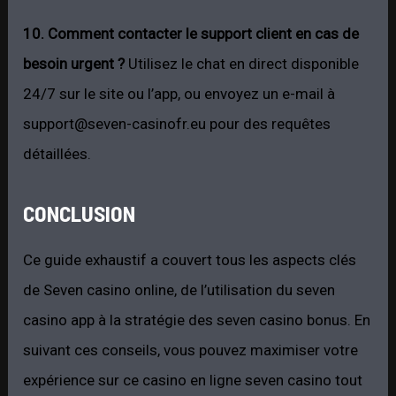
10. Comment contacter le support client en cas de
besoin urgent ?
Utilisez le chat en direct disponible
24/7 sur le site ou l’app, ou envoyez un e-mail à
support@seven-casinofr.eu pour des requêtes
détaillées.
CONCLUSION
Ce guide exhaustif a couvert tous les aspects clés
de Seven casino online, de l’utilisation du seven
casino app à la stratégie des seven casino bonus. En
suivant ces conseils, vous pouvez maximiser votre
expérience sur ce casino en ligne seven casino tout