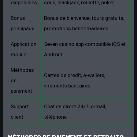
disponibles
sous, blackjack, roulette, poker
Bonus
Bonus de bienvenue, tours gratuits,
principaux
promotions hebdomadaires
Application
Seven casino app compatible iOS et
mobile
Android
Méthodes
Cartes de crédit, e-wallets,
de
virements bancaires
paiement
Support
Chat en direct 24/7, e-mail,
client
téléphone