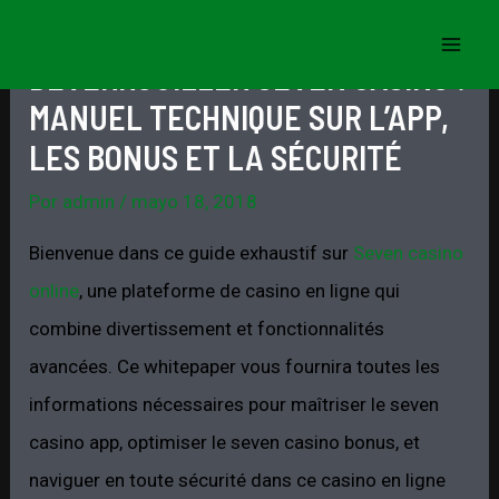
Ir
al
mai
DÉVERROUILLER SEVEN CASINO :
contenido
MANUEL TECHNIQUE SUR L’APP,
me
LES BONUS ET LA SÉCURITÉ
Por
admin
/
mayo 18, 2018
Bienvenue dans ce guide exhaustif sur
Seven casino
online
, une plateforme de casino en ligne qui
combine divertissement et fonctionnalités
avancées. Ce whitepaper vous fournira toutes les
informations nécessaires pour maîtriser le seven
casino app, optimiser le seven casino bonus, et
naviguer en toute sécurité dans ce casino en ligne