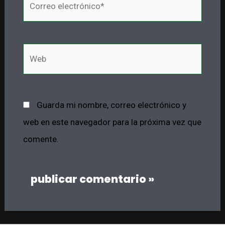
electrónico*
Web
Guarda mi nombre, correo electrónico y
web en este navegador para la próxima vez que
comente.