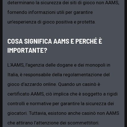
determinano la sicurezza dei siti di gioco non AAMS,
fornendo informazioni utili per garantire
un’esperienza di gioco positiva e protetta.
COSA SIGNIFICA AAMS E PERCHÉ È
IMPORTANTE?
L’AAMS, l’agenzia delle dogane e dei monopoli in
Italia, è responsabile della regolamentazione del
gioco d’azzardo online. Quando un casinò è
certificato AAMS, ciò implica che è soggetto a rigidi
controlli e normative per garantire la sicurezza dei
giocatori. Tuttavia, esistono anche casinò non AAMS
che attirano l’attenzione dei scommettitori.