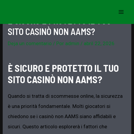
Ir
al
mai
È SICURO E PROTETTO IL TUO
contenido
SITO CASINÒ NON AAMS?
me
Deja un comentario
/ Por
admin
/
abril 22, 2026
È SICURO E PROTETTO IL TUO
SITO CASINÒ NON AAMS?
Quando si tratta di scommesse online, la sicurezza
è una priorità fondamentale. Molti giocatori si
chiedono se i casinò non AAMS siano affidabili e
sicuri. Questo articolo esplorerà i fattori che