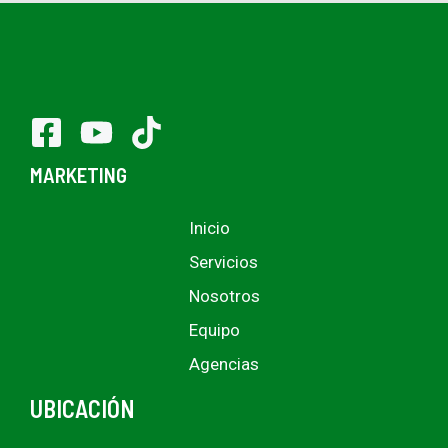
MARKETING
Inicio
Servicios
Nosotros
Equipo
Agencias
UBICACIÓN