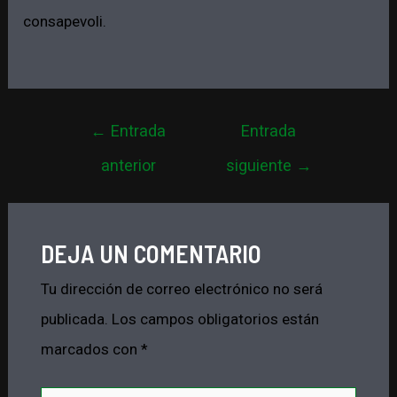
consapevoli.
Navegación
←
Entrada
Entrada
de
anterior
siguiente
→
entradas
DEJA UN COMENTARIO
Tu dirección de correo electrónico no será
publicada.
Los campos obligatorios están
marcados con
*