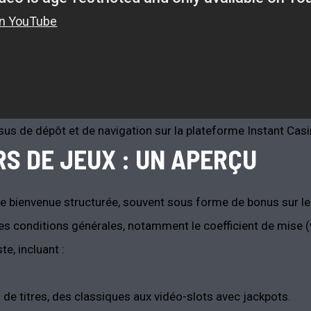
sus de dépôt et de navigation sur la plateforme Instant Casi
RS DE JEUX : UN APERÇU
de bienvenue structurée, souvent sous forme de bonus sur l
re les conditions générales, notamment le coefficient de mise
te, incluant :
de titres, des classiques aux vidéo-slots avec jackpots.