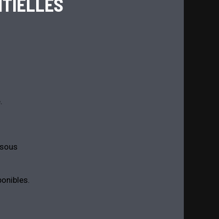
NTIELLES
.
ponibles.