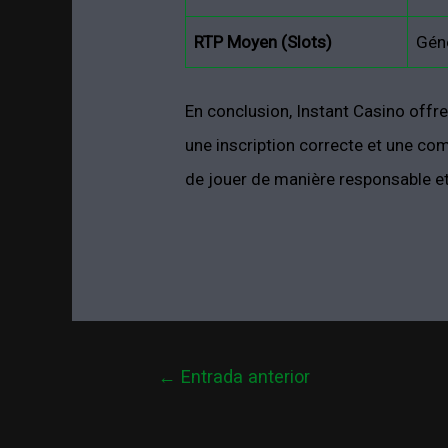
RTP Moyen (Slots)
Géné
En conclusion, Instant Casino offre
une inscription correcte et une co
de jouer de manière responsable et 
Navegación
←
Entrada anterior
de
entradas