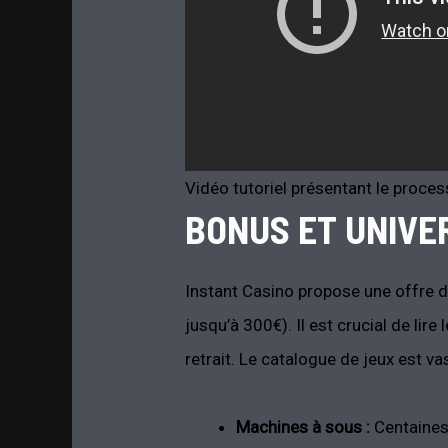
Vidéo tutoriel présentant le proces
BONUS ET UNIVE
Instant Casino propose une offre 
jusqu’à 300€). Il est crucial de li
retrait. Le catalogue de jeux est vas
Machines à sous :
Centaines 