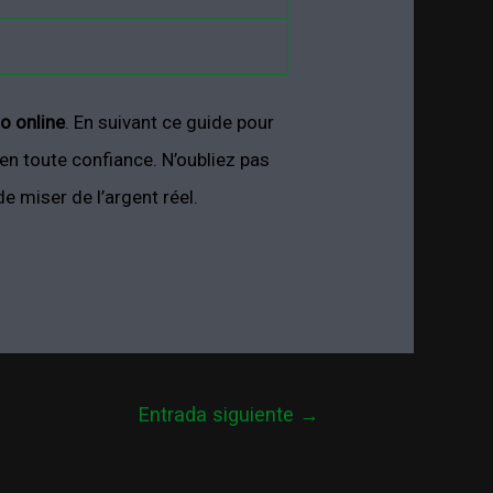
no online
. En suivant ce guide pour
en toute confiance. N’oubliez pas
e miser de l’argent réel.
Entrada siguiente
→