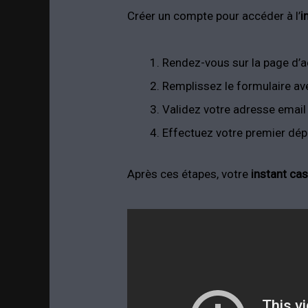
Créer un compte pour accéder à l’
i
Rendez-vous sur la page d’ac
Remplissez le formulaire av
Validez votre adresse email 
Effectuez votre premier dépô
Après ces étapes, votre
instant cas