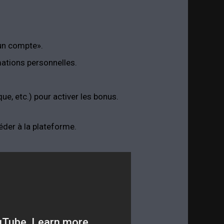
 un compte».
mations personnelles.
ue, etc.) pour activer les bonus.
éder à la plateforme.