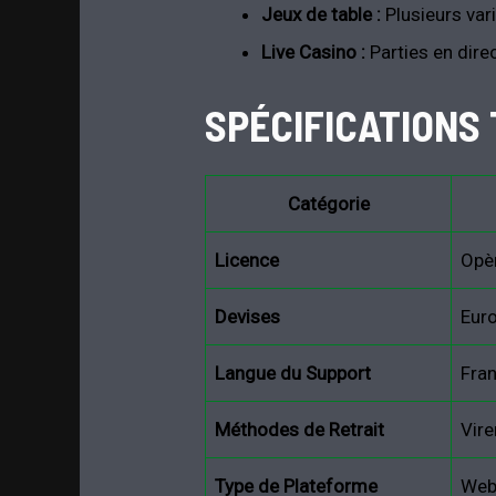
Jeux de table :
Plusieurs vari
Live Casino :
Parties en dire
SPÉCIFICATIONS
Catégorie
Licence
Opèr
Devises
Euro
Langue du Support
Fran
Méthodes de Retrait
Vire
Type de Plateforme
Web 