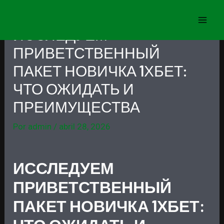
Ir
al
mai
ИССЛЕДУЕМ
contenido
ПРИВЕТСТВЕННЫЙ
me
ПАКЕТ НОВИЧКА 1ХБЕТ:
ЧТО ОЖИДАТЬ И
ПРЕИМУЩЕСТВА
Por
admin
/
abril 28, 2026
ИССЛЕДУЕМ
ПРИВЕТСТВЕННЫЙ
ПАКЕТ НОВИЧКА 1ХБЕТ: