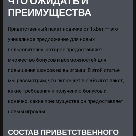
ЧТО ОЖИДАТЬ И
ПРЕИМУЩЕСТВА
Приветственный пакет новичка от 1хБет — это
уникальное предложение для новых
пользователей, которое предоставляет
множество бонусов и возможностей для
повышения шансов на выигрыш. В этой статье
мы рассмотрим, что включает в себя этот пакет,
какие требования к получению бонусов и,
конечно, какие преимущества он предоставляет
новым игрокам.
СОСТАВ ПРИВЕТСТВЕННОГО