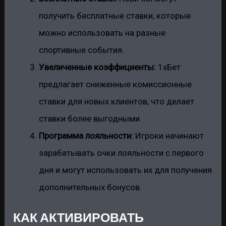
получить бесплатные ставки, которые
можно использовать на разные
спортивные события.
Увеличенные коэффициенты:
1хБет
предлагает сниженные комиссионные
ставки для новых клиентов, что делает
ставки более выгодными.
Программа лояльности:
Игроки начинают
зарабатывать очки лояльности с первого
дня и могут использовать их для получения
дополнительных бонусов.
КАК АКТИВИРОВАТЬ