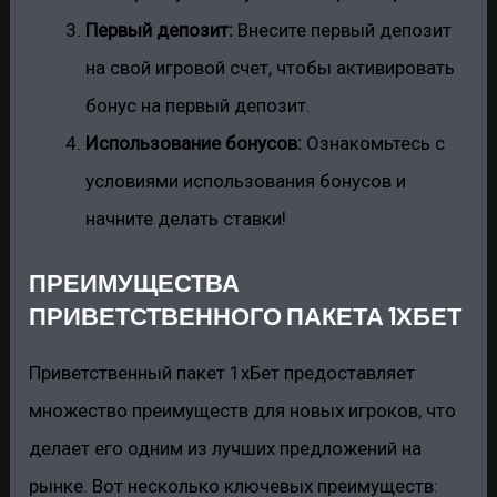
Первый депозит:
Внесите первый депозит
на свой игровой счет, чтобы активировать
бонус на первый депозит.
Использование бонусов:
Ознакомьтесь с
условиями использования бонусов и
начните делать ставки!
ПРЕИМУЩЕСТВА
ПРИВЕТСТВЕННОГО ПАКЕТА 1ХБЕТ
Приветственный пакет 1хБет предоставляет
множество преимуществ для новых игроков, что
делает его одним из лучших предложений на
рынке. Вот несколько ключевых преимуществ: