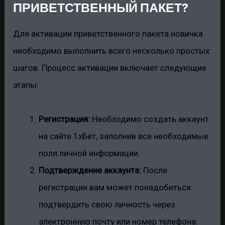
ПРИВЕТСТВЕННЫЙ ПАКЕТ?
Для активации приветственного пакета новичка
необходимо выполнить всего несколько простых
шагов. Процесс активации включает следующие
этапы:
Регистрация:
Необходимо создать аккаунт
на сайте 1хБет, заполнив все необходимые
поля личной информации.
Подтверждение аккаунта:
После
регистрации вам может понадобиться
подтвердить свою личность через
электронную почту или номер телефона.