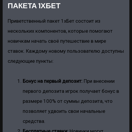
ПАКЕТА 1ХБЕТ
Приветственный пакет 1хБет состоит из
нескольких компонентов, которые помогают
новичкам начать своё путешествие в мире
ставок. Каждому новому пользователю доступны
следующие пункты:
Бонус на первый депозит:
При внесении
первого депозита игрок получает бонус в
размере 100% от суммы депозита, что
позволяет удвоить свои начальные
средства.
Бесплатные ставки:
Новички могут