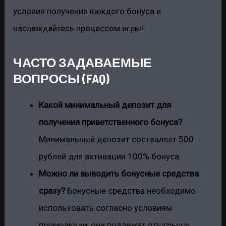
условия получения каждого бонуса и
наслаждайтесь процессом игры!
ЧАСТО ЗАДАВАЕМЫЕ
ВОПРОСЫ (FAQ)
Какой минимальный депозит для
получения приветственного бонуса?
Минимальный депозит составляет 500
рублей для активации 100% бонуса.
Можно ли выводить бонусные средства
сразу?
Бонусные средства необходимо
использовать согласно условиям
промоакции, они подлежат отыгрышу.