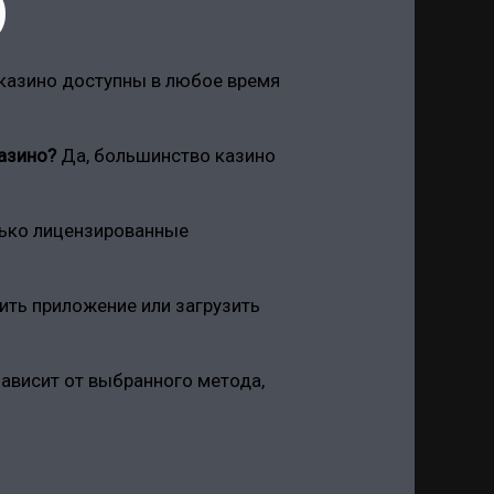
)
азино доступны в любое время
казино?
Да, большинство казино
ько лицензированные
ить приложение или загрузить
ависит от выбранного метода,