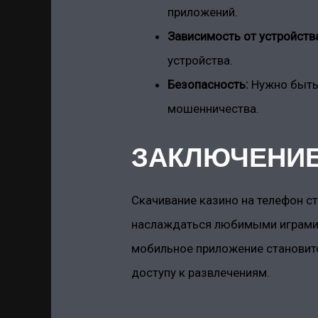
приложений.
Зависимость от устройств
устройства.
Безопасность:
Нужно быть
мошенничества.
ЗАКЛЮЧЕНИ
Скачивание казино на телефон с
наслаждаться любимыми играми, 
мобильное приложение становит
доступу к развлечениям.