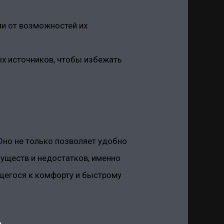
ми от возможностей их
х источников, чтобы избежать
Оно не только позволяет удобно
уществ и недостатков, именно
щегося к комфорту и быстрому