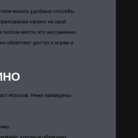
стали искать удобные способы
приложение казино на свой
в любом месте, что несомненно
он облегчает доступ к играм и
ИНО
ют игроков. Ниже приведены
ению.
ерфейс, который облегчает