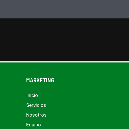
MARKETING
Inicio
Servicios
Nosotros
Equipo