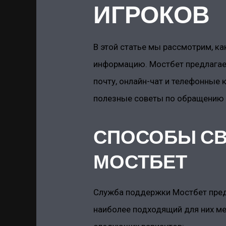
ИГРОКОВ
В этой статье мы рассмотрим, к
информацию. Мостбет предлагае
почту, онлайн-чат и телефонные
полезные советы по обращению 
СПОСОБЫ СВ
МОСТБЕТ
Служба поддержки Мостбет пред
наиболее подходящий для них ме