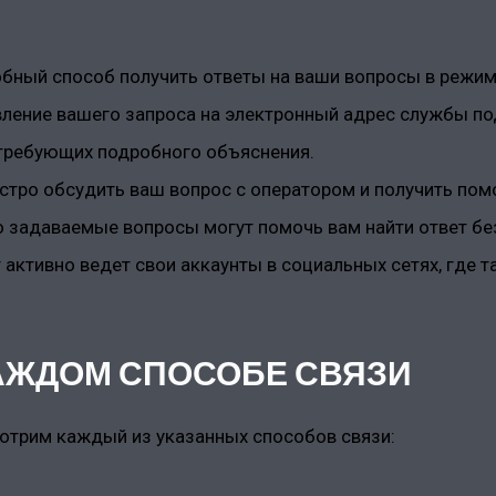
бный способ получить ответы на ваши вопросы в режим
ление вашего запроса на электронный адрес службы по
 требующих подробного объяснения.
тро обсудить ваш вопрос с оператором и получить пом
 задаваемые вопросы могут помочь вам найти ответ бе
активно ведет свои аккаунты в социальных сетях, где 
АЖДОМ СПОСОБЕ СВЯЗИ
отрим каждый из указанных способов связи: