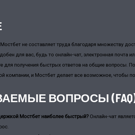
Е
 Мостбет не составляет труда благодаря множеству дос
добен для вас, будь то онлайн-чат, электронная почта и
те для получения быстрых ответов на общие вопросы. П
й компании, и Мостбет делает все возможное, чтобы п
АЕМЫЕ ВОПРОСЫ (FAQ
ддержкой Мостбет наиболее быстрый?
Онлайн-чат являе
рос.