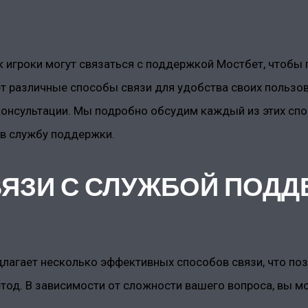
ак игроки могут связаться с поддержкой Мостбет, чтоб
т различные способы связи для удобства своих пользов
 консультации. Мы подробно обсудим каждый из этих сп
в службу поддержки.
ЯЗИ С СЛУЖБОЙ ПОДД
лагает несколько эффективных способов связи, что по
тод. В зависимости от сложности вашего вопроса, вы м