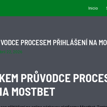
Inicio
ŮVODCE PROCESEM PŘIHLÁŠENÍ NA M
bril 22, 2026
OKEM PRŮVODCE PROCE
NA MOSTBET
ces přihlášení na online sázkovou platformu Mostbet. Ten