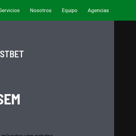
Servicios
Nosotros
Equipo
Agencias
OSTBET
SEM
to průvodce vám nabídne