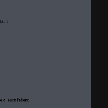
lásit:
 a jejich řešení: