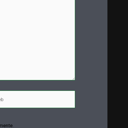
omente.