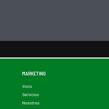
MARKETING
Inicio
Servicios
Nosotros