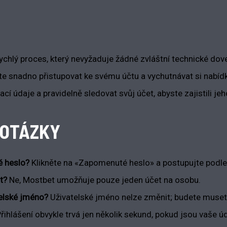
rychlý proces, který nevyžaduje žádné zvláštní technické do
 snadno přistupovat ke svému účtu a vychutnávat si nabídk
í údaje a pravidelně sledovat svůj účet, abyste zajistili je
 OTÁZKY
é heslo?
Klikněte na «Zapomenuté heslo» a postupujte podle
t?
Ne, Mostbet umožňuje pouze jeden účet na osobu.
elské jméno?
Uživatelské jméno nelze změnit; budete muset 
řihlášení obvykle trvá jen několik sekund, pokud jsou vaše ú