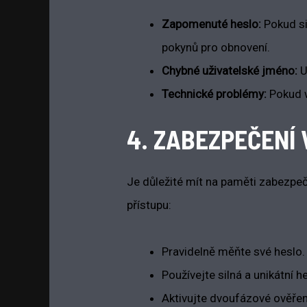
Zapomenuté heslo:
Pokud si
pokynů pro obnovení.
Chybné uživatelské jméno:
U
Technické problémy:
Pokud w
4. ZABEZPEČENÍ
Je důležité mít na paměti zabezpe
přístupu:
Pravidelně měňte své heslo.
Používejte silná a unikátní h
Aktivujte dvoufázové ověřen