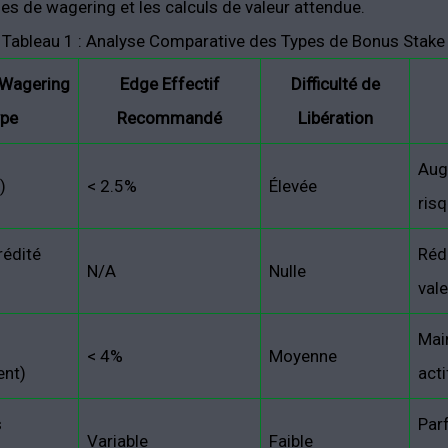
es de wagering et les calculs de valeur attendue.
Tableau 1 : Analyse Comparative des Types de Bonus Stake
 Wagering
Edge Effectif
Difficulté de
ype
Recommandé
Libération
Aug
)
< 2.5%
Élevée
ris
rédité
Réd
N/A
Nulle
val
Mai
< 4%
Moyenne
ent)
acti
s
Parf
Variable
Faible