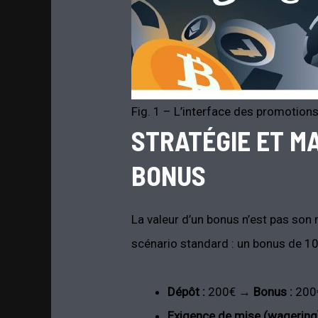
Fig. 1 – L’interface des promotions 
STRATÉGIE ET M
BONUS
La valeur d’un bonus n’est pas son
scénario standard : un bonus de 1
Dépôt :
200€ →
Bonus :
200
Exigence de mise (wagering)