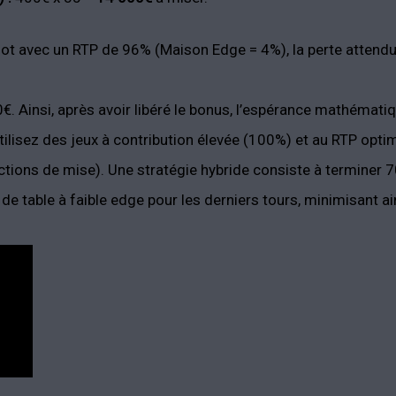
lot avec un RTP de 96% (Maison Edge = 4%), la perte attendu
0€. Ainsi, après avoir libéré le bonus, l’espérance mathémati
ilisez des jeux à contribution élevée (100%) et au RTP opti
rictions de mise). Une stratégie hybride consiste à terminer
de table à faible edge pour les derniers tours, minimisant ain