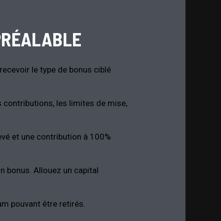
 PRÉALABLE
ecevoir le type de bonus ciblé
s contributions, les limites de mise,
levé et une contribution à 100%
un bonus. Allouez un capital
 pouvant être retirés.