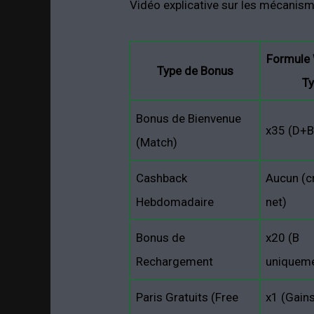
Vidéo explicative sur les mécanism
Formule
Type de Bonus
T
Bonus de Bienvenue
x35 (D+B
(Match)
Cashback
Aucun (c
Hebdomadaire
net)
Bonus de
x20 (B
Rechargement
uniquem
Paris Gratuits (Free
x1 (Gain