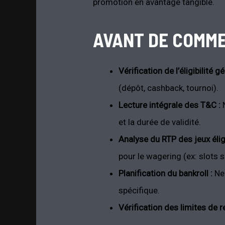
promotion en avantage tangible.
AVANT DE COMME
Vérification de l’éligibilité 
(dépôt, cashback, tournoi).
Lecture intégrale des T&C :
N
et la durée de validité.
Analyse du RTP des jeux élig
pour le wagering (ex: slots 
Planification du bankroll :
Ne 
spécifique.
Vérification des limites de re