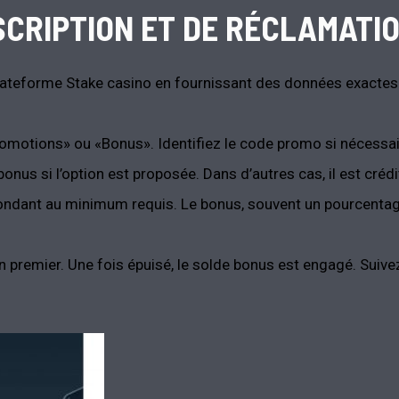
SCRIPTION ET DE RÉCLAMATI
lateforme Stake casino en fournissant des données exactes (
romotions» ou «Bonus». Identifiez le code promo si nécessa
 bonus si l’option est proposée. Dans d’autres cas, il est cr
ndant au minimum requis. Le bonus, souvent un pourcentage
 en premier. Une fois épuisé, le solde bonus est engagé. Sui