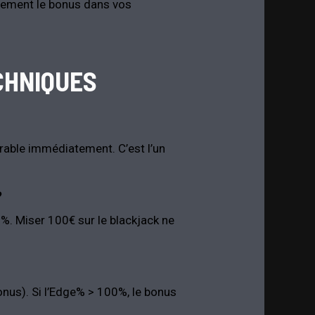
itement le bonus dans vos
CHNIQUES
tirable immédiatement. C’est l’un
?
10%. Miser 100€ sur le blackjack ne
nus). Si l’Edge% > 100%, le bonus