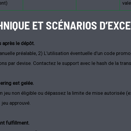
ent)
vale
NIQUE ET SCÉNARIOS D’EXC
s après le dépôt.
manuelle préalable, 2) L’utilisation éventuelle d’un code pro
ns par devise. Contactez le support avec le hash de la tran
ering est gelée.
n jeu non éligible ou dépassez la limite de mise autorisée (e
n jeu approuvé.
nt fulfillment.