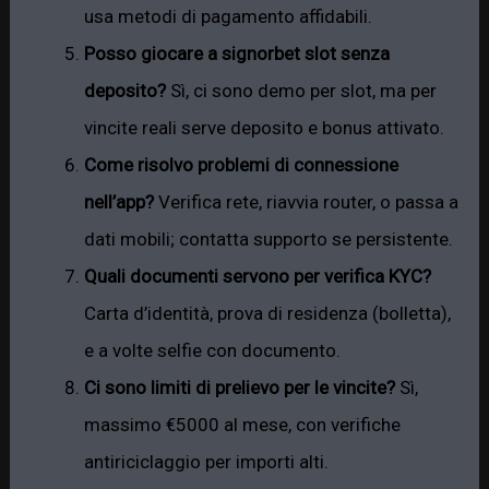
usa metodi di pagamento affidabili.
Posso giocare a signorbet slot senza
deposito?
Sì, ci sono demo per slot, ma per
vincite reali serve deposito e bonus attivato.
Come risolvo problemi di connessione
nell’app?
Verifica rete, riavvia router, o passa a
dati mobili; contatta supporto se persistente.
Quali documenti servono per verifica KYC?
Carta d’identità, prova di residenza (bolletta),
e a volte selfie con documento.
Ci sono limiti di prelievo per le vincite?
Sì,
massimo €5000 al mese, con verifiche
antiriciclaggio per importi alti.