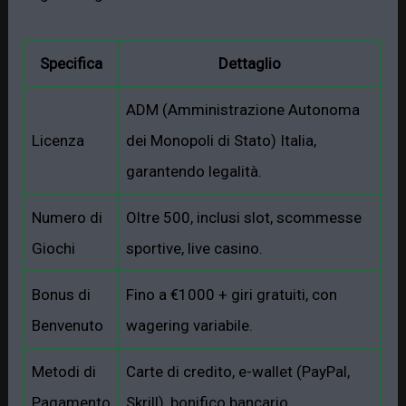
Specifica
Dettaglio
ADM (Amministrazione Autonoma
Licenza
dei Monopoli di Stato) Italia,
garantendo legalità.
Numero di
Oltre 500, inclusi slot, scommesse
Giochi
sportive, live casino.
Bonus di
Fino a €1000 + giri gratuiti, con
Benvenuto
wagering variabile.
Metodi di
Carte di credito, e-wallet (PayPal,
Pagamento
Skrill), bonifico bancario.