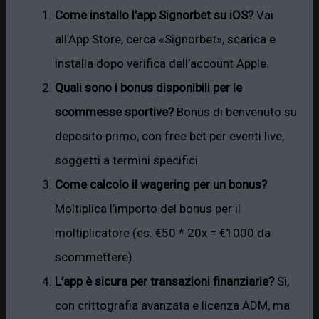
Come installo l’app Signorbet su iOS?
Vai
all’App Store, cerca «Signorbet», scarica e
installa dopo verifica dell’account Apple.
Quali sono i bonus disponibili per le
scommesse sportive?
Bonus di benvenuto su
deposito primo, con free bet per eventi live,
soggetti a termini specifici.
Come calcolo il wagering per un bonus?
Moltiplica l’importo del bonus per il
moltiplicatore (es. €50 * 20x = €1000 da
scommettere).
L’app è sicura per transazioni finanziarie?
Sì,
con crittografia avanzata e licenza ADM, ma