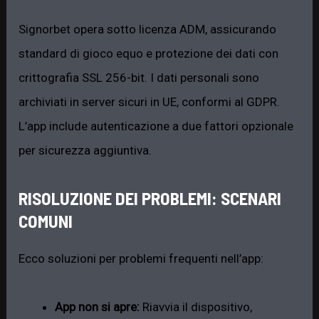
Signorbet opera sotto licenza ADM, assicurando
standard di gioco equo e protezione dei dati con
crittografia SSL 256-bit. I dati personali sono
archiviati in server sicuri in UE, conformi al GDPR.
L’app include autenticazione a due fattori opzionale
per sicurezza aggiuntiva.
RISOLUZIONE DEI PROBLEMI: SCENARI
COMUNI
Ecco soluzioni per problemi frequenti nell’app:
App non si apre:
Riavvia il dispositivo,