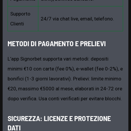
Supporto
24/7 via chat live, email, telefono.
Clienti
METODI DI PAGAMENTO E PRELIEVI
L’app Signorbet supporta vari metodi: depositi
minimi €10 con carte (fee 0%), e-wallet (fee 0-2%), e
bonifici (1-3 giorni lavorativi). Prelievi: limite minimo
€20, massimo €5000 al mese, elaborati in 24-72 ore
dopo verifica. Usa conti verificati per evitare blocchi.
SICUREZZA: LICENZE E PROTEZIONE
DATI