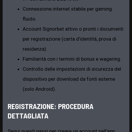
Connessione internet stabile per gaming
fluido.
Account Signorbet attivo o pronti i documenti
per registrazione (carta d’identità, prova di
residenza).
Familiarità con i termini di bonus e wagering.
Controllo delle impostazioni di sicurezza del
dispositivo per download da fonti esterne
(solo Android).
REGISTRAZIONE: PROCEDURA
DETTAGLIATA
Segui questi passi per creare un account nell’app