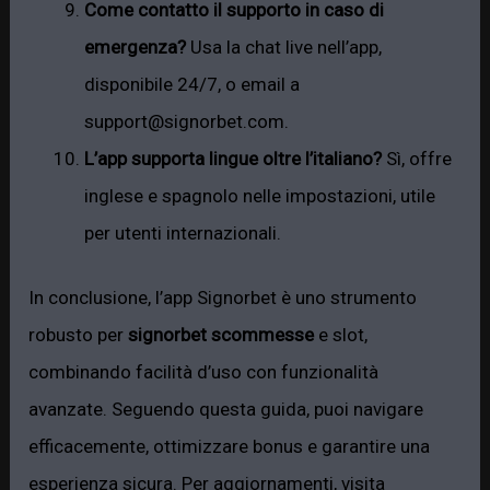
Come contatto il supporto in caso di
emergenza?
Usa la chat live nell’app,
disponibile 24/7, o email a
support@signorbet.com.
L’app supporta lingue oltre l’italiano?
Sì, offre
inglese e spagnolo nelle impostazioni, utile
per utenti internazionali.
In conclusione, l’app Signorbet è uno strumento
robusto per
signorbet scommesse
e slot,
combinando facilità d’uso con funzionalità
avanzate. Seguendo questa guida, puoi navigare
efficacemente, ottimizzare bonus e garantire una
esperienza sicura. Per aggiornamenti, visita