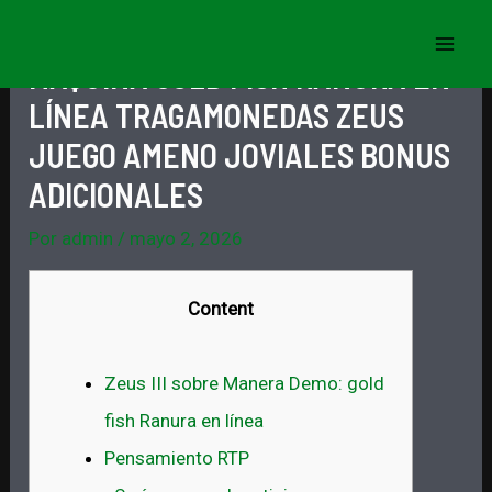
Ir
al
mai
MÁQUINA GOLD FISH RANURA EN
contenido
LÍNEA TRAGAMONEDAS ZEUS
me
JUEGO AMENO JOVIALES BONUS
ADICIONALES
Por
admin
/
mayo 2, 2026
Content
Zeus III sobre Manera Demo: gold
fish Ranura en línea
Pensamiento RTP