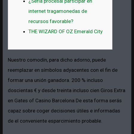
¿Serí­a procesal participar en
internet tragamonedas de
recursos favorable?
THE WIZARD OF OZ Emerald City
Nuestro comodín, para dicho adorno, puede
reemplazar en símbolos adyacentes con el fin de
formar una unión ganadora.
200 % incluso
doscientas € y desde treinta incluso cien Giros Extra
en Gates of Casino Barcelona De esta forma serás
capaz sobre coger decisiones útiles e informadas
de el conveniente esparcimiento probable.