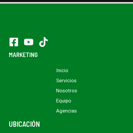
MARKETING
Inicio
Servicios
Nosotros
Equipo
Agencias
UBICACIÓN