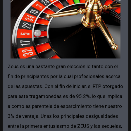
Zeus es una bastante gran elección lo tanto con el
fin de principiantes por la cual profesionales acerca
de las apuestas. Con el fin de iniciar, el RTP otorgado
para este tragamonedas es de 95.2%, lo que implica
a como es parentela de esparcimiento tiene nuestro
3% de ventaja. Unas los principales desigualdades
entre la primera entusiasmo de ZEUS y las secuelas,