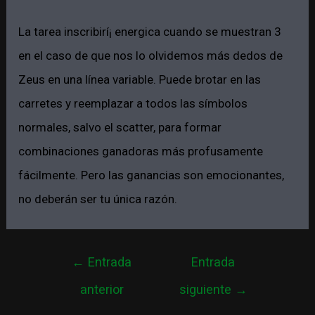
La tarea inscribirí¡ energica cuando se muestran 3
en el caso de que nos lo olvidemos más dedos de
Zeus en una línea variable. Puede brotar en las
carretes y reemplazar a todos las símbolos
normales, salvo el scatter, para formar
combinaciones ganadoras más profusamente
fácilmente. Pero las ganancias son emocionantes,
no deberán ser tu única razón.
Navegación
←
Entrada
Entrada
de
anterior
siguiente
→
entradas