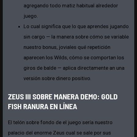
agregando todo matiz habitual alrededor
juego.
Lo cual significa que lo que aprendes jugando
sin cargo — la manera sobre cómo se variable
nuestro bonus, joviales qué repetición
aparecen los Wilds, cómo se comportan los
giros de balde — aplica directamente an una
versión sobre dinero positivo.
ZEUS III SOBRE MANERA DEMO: GOLD
FISH RANURA EN LÍNEA
El telón sobre fondo de el juego serí­a nuestro
palacio del enorme Zeus cual se sale por sus