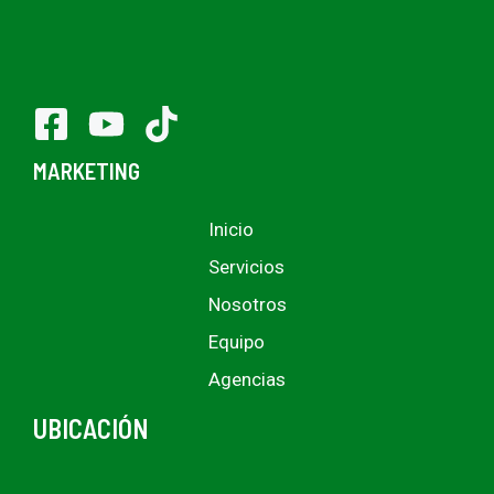
MARKETING
Inicio
Servicios
Nosotros
Equipo
Agencias
UBICACIÓN