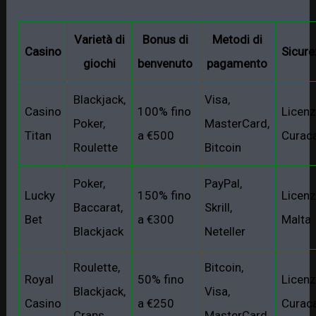
Varietà di
Bonus di
Metodi di
Casino
Sicur
giochi
benvenuto
pagamento
Blackjack,
Visa,
Casino
100% fino
Licen
Poker,
MasterCard,
Titan
a €500
Curac
Roulette
Bitcoin
Poker,
PayPal,
Lucky
150% fino
Licen
Baccarat,
Skrill,
Bet
a €300
Malta
Blackjack
Neteller
Roulette,
Bitcoin,
Royal
50% fino
Licen
Blackjack,
Visa,
Casino
a €250
Curac
Craps
MasterCard