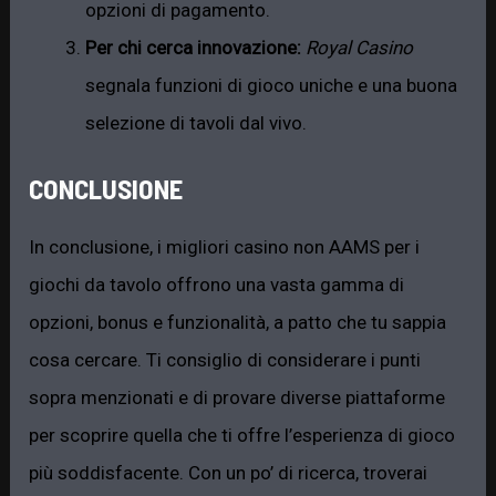
opzioni di pagamento.
Per chi cerca innovazione:
Royal Casino
segnala funzioni di gioco uniche e una buona
selezione di tavoli dal vivo.
CONCLUSIONE
In conclusione, i migliori casino non AAMS per i
giochi da tavolo offrono una vasta gamma di
opzioni, bonus e funzionalità, a patto che tu sappia
cosa cercare. Ti consiglio di considerare i punti
sopra menzionati e di provare diverse piattaforme
per scoprire quella che ti offre l’esperienza di gioco
più soddisfacente. Con un po’ di ricerca, troverai