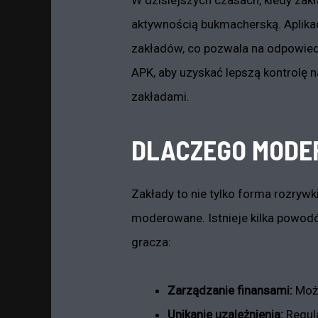
aktywnością bukmacherską. Aplika
zakładów, co pozwala na odpowiedz
APK, aby uzyskać lepszą kontrolę 
zakładami.
DLACZEGO MODE
Zakłady to nie tylko forma rozrywk
moderowane. Istnieje kilka powod
gracza:
Zarządzanie finansami:
Możl
Unikanie uzależnienia:
Regula