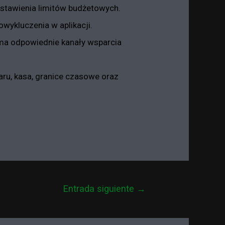
 ustawienia limitów budżetowych.
wykluczenia w aplikacji.
ma odpowiednie kanały wsparcia
u, kasa, granice czasowe oraz
Entrada siguiente
→