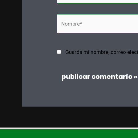
Nombre*
Guarda mi nombre, correo elec