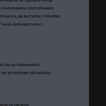
w moderowaniu i kontrolowaniu
dstawimy, jak korzystać z Mostbet
a Twoje doświadczenie z
śli nie są odpowiednio
być priorytetem dla każdego
enia od hazardu.