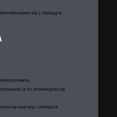
 skontaktowanie się z obsługą w
A
podekscytowania.
dostosować je do zmieniającej się
zanse na wygraną i zmniejsza