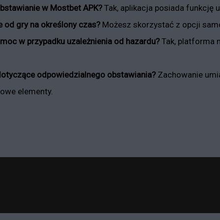
obstawianie w Mostbet APK?
Tak, aplikacja posiada funkcję
 od gry na określony czas?
Możesz skorzystać z opcji samo
moc w przypadku uzależnienia od hazardu?
Tak, platforma 
i dotyczące odpowiedzialnego obstawiania?
Zachowanie umiar
zowe elementy.