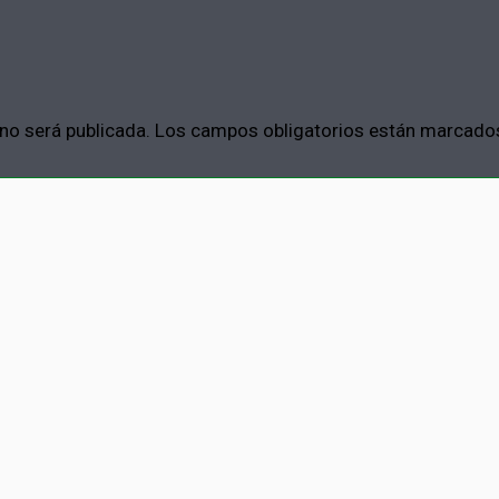
 no será publicada.
Los campos obligatorios están marcad