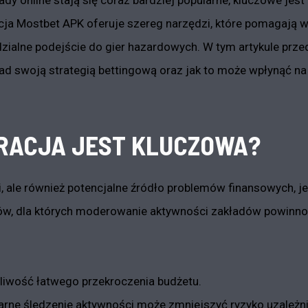
cja Mostbet APK oferuje szereg narzędzi, które pomagają 
ialne podejście do gier hazardowych. W tym artykule prze
nad swoją strategią bettingową oraz jak to może wpłynąć n
RACJA JEST KLUCZOWA?
i, ale również potencjalne źródło problemów finansowych, je
ów, dla których moderowanie aktywności zakładów powinno 
iwość łatwego przekroczenia budżetu.
rne śledzenie aktywności może zmniejszyć ryzyko uzależni