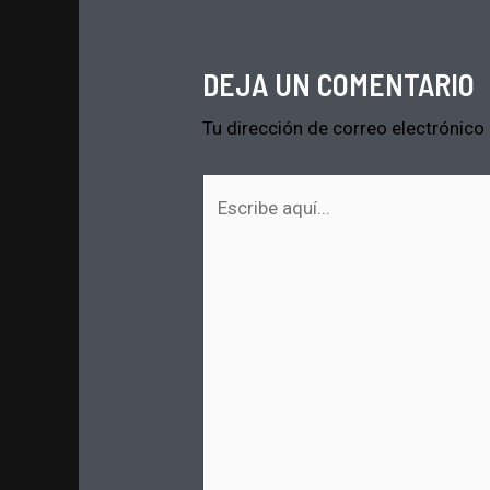
DEJA UN COMENTARIO
Tu dirección de correo electrónico
Escribe
aquí...