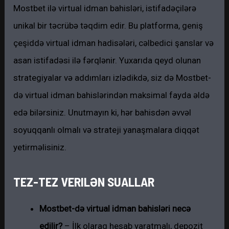
Mostbet ilə virtual idman bahisləri, istifadəçilərə
unikal bir təcrübə təqdim edir. Bu platforma, geniş
çeşiddə virtual idman hadisələri, cəlbedici şanslar və
asan istifadəsi ilə fərqlənir. Yuxarıda qeyd olunan
strategiyalar və addımları izlədikdə, siz də Mostbet-
də virtual idman bahislərindən maksimal fayda əldə
edə bilərsiniz. Unutmayın ki, hər bahisdən əvvəl
soyuqqanlı olmalı və strateji yanaşmalara diqqət
yetirməlisiniz.
TEZ-TEZ VERILƏN SUALLAR
Mostbet-də virtual idman bahisləri necə
edilir?
– İlk olaraq hesab yaratmalı, depozit