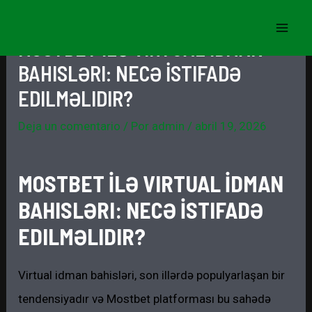
Ir
al
mai
MOSTBET İLƏ VIRTUAL İDMAN
contenido
BAHISLƏRI: NECƏ İSTIFADƏ
me
EDILMƏLIDIR?
Deja un comentario
/ Por
admin
/
abril 19, 2026
MOSTBET İLƏ VIRTUAL İDMAN
BAHISLƏRI: NECƏ İSTIFADƏ
EDILMƏLIDIR?
Virtual idman bahisləri, son illərdə populyarlaşan bir
tendensiyadır və Mostbet platforması bu sahədə