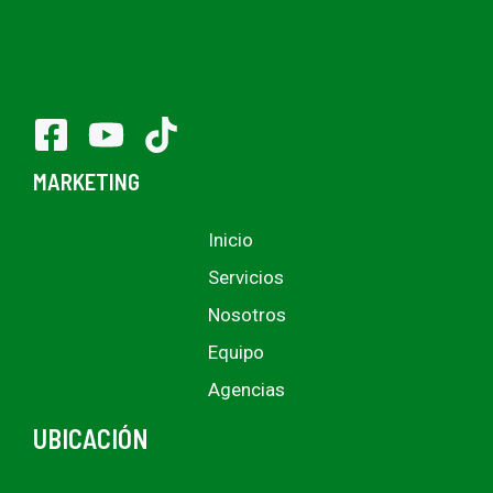
MARKETING
Inicio
Servicios
Nosotros
Equipo
Agencias
UBICACIÓN