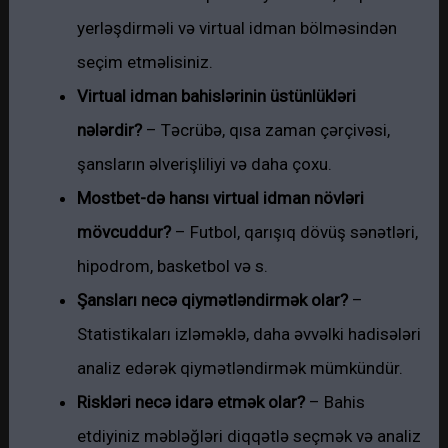
yerləşdirməli və virtual idman bölməsindən
seçim etməlisiniz.
Virtual idman bahislərinin üstünlükləri
nələrdir?
– Təcrübə, qısa zaman çərçivəsi,
şansların əlverişliliyi və daha çoxu.
Mostbet-də hansı virtual idman növləri
mövcuddur?
– Futbol, qarışıq dövüş sənətləri,
hipodrom, basketbol və s.
Şansları necə qiymətləndirmək olar?
–
Statistikaları izləməklə, daha əvvəlki hadisələri
analiz edərək qiymətləndirmək mümkündür.
Riskləri necə idarə etmək olar?
– Bahis
etdiyiniz məbləğləri diqqətlə seçmək və analiz