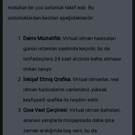
nisbətən bir çox üstünlük təklif edir. Bu
üstünlüklərdən bəziləri aşağıdakılardır:
Daimi Müxtəliflik:
Virtual idman hadisələri
günün istənilən saatında keçirilir, bu da
istifadəçilərə 24 saat ərzində bahis etməyə
imkan tanıyır.
İnkişaf Etmiş Qrafika:
Virtual idmanlar, real
idman hadisələrini canlandırır, yüksək
keyfiyyətli qrafika ilə təqdim edilir.
Qısa Vaxt Çərçivəsi:
Virtual idman bahisləri,
ənənəvi yarışlarla müqayisədə daha qısa
zaman aralığında baş verir, bu da