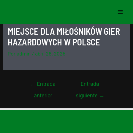
Ir
al
mai
MOSTBET KASYNO ONLINE –
contenido
MIEJSCE DLA MIŁOŚNIKÓW GIER
me
HAZARDOWYCH W POLSCE
Por
admin
/
abril 28, 2026
Navegación
←
Entrada
Entrada
de
anterior
siguiente
→
entradas