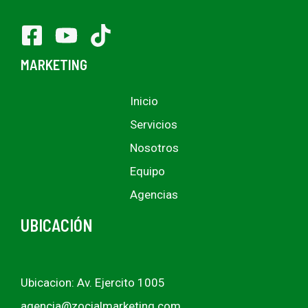
MARKETING
Inicio
Servicios
Nosotros
Equipo
Agencias
UBICACIÓN
Ubicacion: Av. Ejercito 1005
agencia@zocialmarketing.com