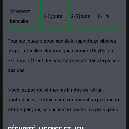
Virement
1‑2 jours
2‑5 jours
0‑1 %
bancaire
Pour les joueurs soucieux de la rapidité, privilégiez
les portefeuilles électroniques comme PayPal ou
Skrill, qui offrent des
instant payouts
dans la plupart
des cas.
N’oubliez pas de vérifier les limites de retrait
quotidiennes ; certains sites imposent un plafond de
2 000 € par jour, ce qui peut impacter les gros gains.
SÉCURITÉ, LICENCE ET JEU