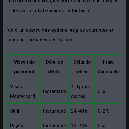
les cartes bancaires, les portefeuilles électroniques
et les virements bancaires instantanés.
Voici un aperçu des options les plus courantes et
leurs performances en France :
Moyen de
Délai de
Délai de
Frais
paiement
dépôt
retrait
éventuels
Visa /
1‑3 jours
Instantané
0 %
Mastercard
ouvrés
Skrill
Instantané
24‑48 h
0‑2 %
PayPal
Instantané
12‑24 h
0 %