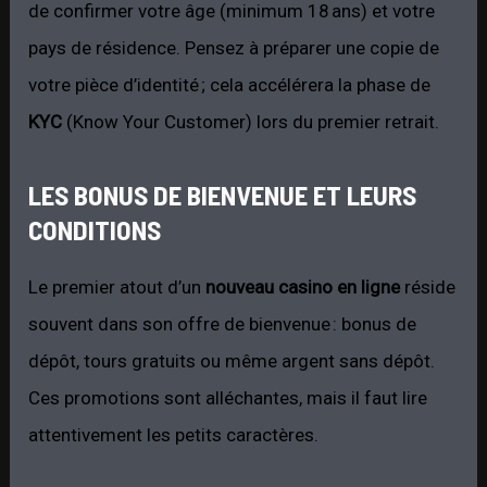
de confirmer votre âge (minimum 18 ans) et votre
pays de résidence. Pensez à préparer une copie de
votre pièce d’identité ; cela accélérera la phase de
KYC
(Know Your Customer) lors du premier retrait.
LES BONUS DE BIENVENUE ET LEURS
CONDITIONS
Le premier atout d’un
nouveau casino en ligne
réside
souvent dans son offre de bienvenue : bonus de
dépôt, tours gratuits ou même argent sans dépôt.
Ces promotions sont alléchantes, mais il faut lire
attentivement les petits caractères.