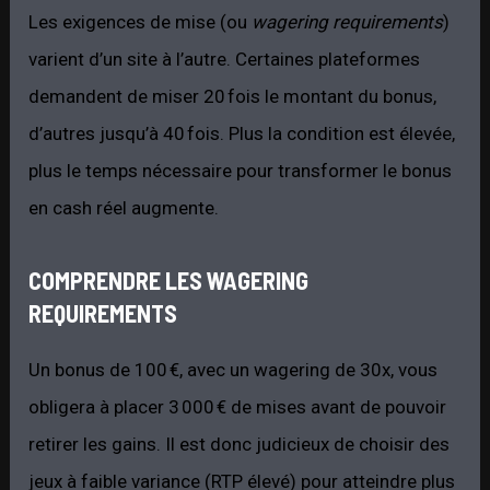
Les exigences de mise (ou
wagering requirements
)
varient d’un site à l’autre. Certaines plateformes
demandent de miser 20 fois le montant du bonus,
d’autres jusqu’à 40 fois. Plus la condition est élevée,
plus le temps nécessaire pour transformer le bonus
en cash réel augmente.
COMPRENDRE LES WAGERING
REQUIREMENTS
Un bonus de 100 €, avec un wagering de 30x, vous
obligera à placer 3 000 € de mises avant de pouvoir
retirer les gains. Il est donc judicieux de choisir des
jeux à faible variance (RTP élevé) pour atteindre plus