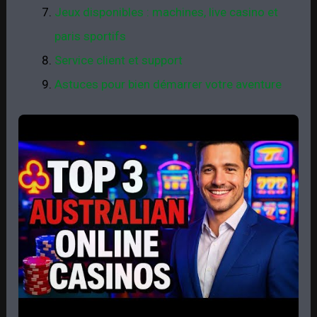
Jeux disponibles : machines, live casino et
paris sportifs
Service client et support
Astuces pour bien démarrer votre aventure