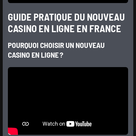
GUIDE PRATIQUE DU NOUVEAU
CASINO EN LIGNE EN FRANCE
POURQUOI CHOISIR UN NOUVEAU
CASINO EN LIGNE ?