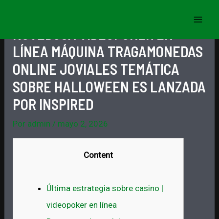
Ir
al
mai
NOVEDOSA VIDEOPOKER EN
contenido
LÍNEA MÁQUINA TRAGAMONEDAS
me
ONLINE JOVIALES TEMÁTICA
SOBRE HALLOWEEN ES LANZADA
POR INSPIRED
Por
admin
/
mayo 2, 2026
Content
Última estrategia sobre casino |
videopoker en línea