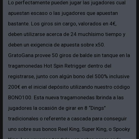
Lo perfectamente pueden jugar las jugadores cual
apuestan escaso o las jugadores que apuestan
bastante. Los giros sin cargo, valorados en 4€,
deben utilizarse acerca de 24 muchísimo tiempo y
deben un exigencia de apuesta sobre x50.
GratoGana provee 50 giros de balde sin tanque en la
tragamonedas Hot Spin Retrigger dentro del
registrarse, junto con algún bono del 500% inclusive
200€ en el inicial depósito utilizando nuestro código
BONO100. Esta nueva tragamonedas lbrinda a las
jugadores la ocasión de girar en 8 “Dings”
tradicionales o referente a cascada para conseguir
uno sobre sus bonos Reel King, Super King, o Spooky