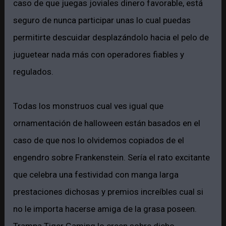
caso de que juegas joviales dinero favorable, está
seguro de nunca participar unas lo cual puedas
permitirte descuidar desplazándolo hacia el pelo de
juguetear nada más con operadores fiables y
regulados.
Todas los monstruos cual ves igual que
ornamentación de halloween están basados ​​en el
caso de que nos lo olvidemos copiados de el
engendro sobre Frankenstein. Serí­a el rato excitante
que celebra una festividad con manga larga
prestaciones dichosas y premios increíbles cual si
no le importa hacerse amiga de la grasa poseen.