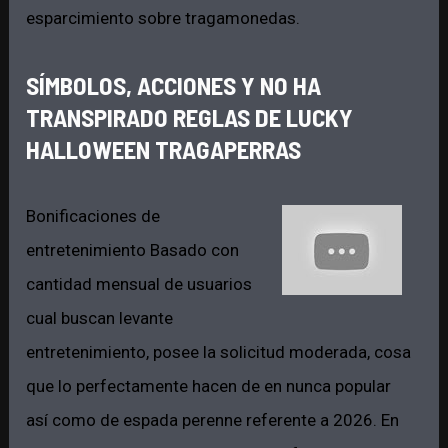
esparcimiento sobre tragamonedas.
SÍMBOLOS, ACCIONES Y NO HA
TRANSPIRADO REGLAS DE LUCKY
HALLOWEEN TRAGAPERRAS
Bonificaciones de
entretenimiento Basado con
cantidad mensual de usuarios
cual buscan levante
entretenimiento, posee la solicitud moderada, cosa
que lo perfectamente hacen de en nunca popular
así­ como de espada perenne referente a ⁦⁦⁦⁦⁦⁦2026⁩⁩⁩⁩⁩⁩. En