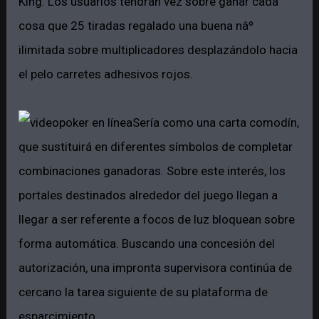
King. Los usuarios tendrán vez sobre ganar cada
cosa que 25 tiradas regalado una buena nâº
ilimitada sobre multiplicadores desplazándolo hacia
el pelo carretes adhesivos rojos.
Serí­a como una carta comodín,
que sustituirá en diferentes símbolos de completar
combinaciones ganadoras. Sobre este interés, los
portales destinados alrededor del juego llegan a
llegar a ser referente a focos de luz bloquean sobre
forma automática. Buscando una concesión del
autorización, una impronta supervisora continúa de
cercano la tarea siguiente de su plataforma de
esparcimiento.