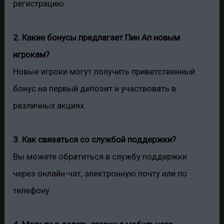
регистрацию.
2. Какие бонусы предлагает Пин Ап новым
игрокам?
Новые игроки могут получить приветственный
бонус на первый депозит и участвовать в
различных акциях.
3. Как связаться со службой поддержки?
Вы можете обратиться в службу поддержки
через онлайн-чат, электронную почту или по
телефону.