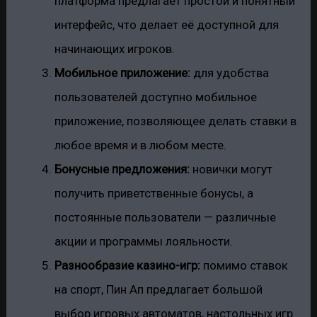
платформа предлагает простой и понятный
интерфейс, что делает её доступной для
начинающих игроков.
Мобильное приложение:
для удобства
пользователей доступно мобильное
приложение, позволяющее делать ставки в
любое время и в любом месте.
Бонусные предложения:
новички могут
получить приветственные бонусы, а
постоянные пользователи — различные
акции и программы лояльности.
Разнообразие казино-игр:
помимо ставок
на спорт, Пин Ап предлагает большой
выбор игровых автоматов, настольных игр