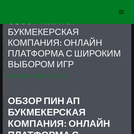
Ir
al
mai
ОБЗОР ПИН АП
contenido
БУКМЕКЕРСКАЯ
me
КОМПАНИЯ: ОНЛАЙН
ПЛАТФОРМА С ШИРОКИМ
ВЫБОРОМ ИГР
Por
admin
/
abril 30, 2026
ОБЗОР ПИН АП
БУКМЕКЕРСКАЯ
КОМПАНИЯ: ОНЛАЙН