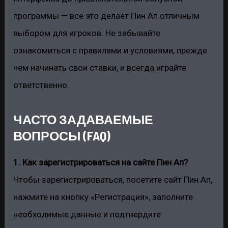
программы — все это делает Пин Ап отличным
выбором для игроков. Не забывайте
ознакомиться с правилами и условиями, прежде
чем начинать свои ставки, и всегда играйте
ответственно.
ЧАСТО ЗАДАВАЕМЫЕ
ВОПРОСЫ (FAQ)
1. Как зарегистрироваться на сайте Пин Ап?
Чтобы зарегистрироваться, посетите сайт Пин Ап,
нажмите на кнопку «Регистрация», заполните
необходимые данные и подтвердите