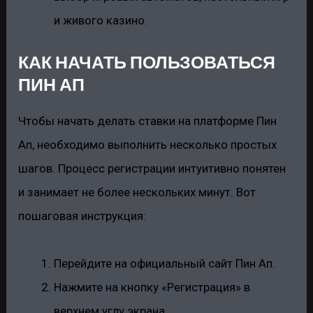
и живого казино.
КАК НАЧАТЬ ПОЛЬЗОВАТЬСЯ
ПИН АП
Чтобы начать делать ставки на платформе Пин
Ап, необходимо выполнить несколько простых
шагов. Процесс регистрации интуитивно понятен
и занимает не более нескольких минут. Вот
пошаговая инструкция:
Перейдите на официальный сайт Пин Ап.
Нажмите на кнопку «Регистрация» в
верхнем углу экрана.