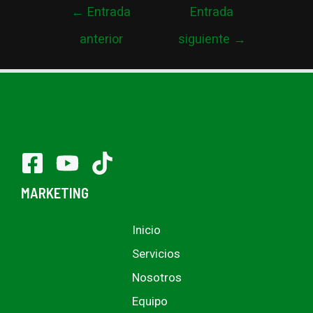
Navegación
←
Entrada
Entrada
de
anterior
siguiente
→
entradas
MARKETING
Inicio
Servicios
Nosotros
Equipo