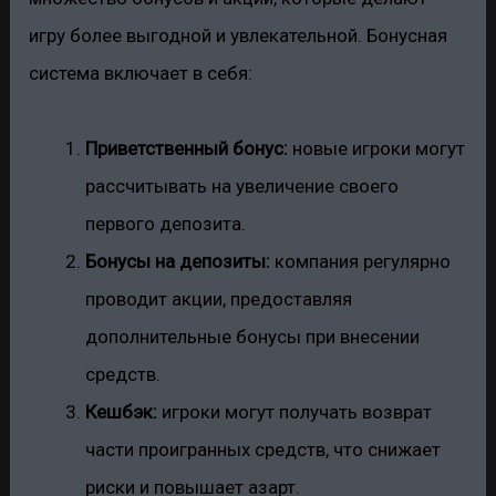
игру более выгодной и увлекательной. Бонусная
система включает в себя:
Приветственный бонус:
новые игроки могут
рассчитывать на увеличение своего
первого депозита.
Бонусы на депозиты:
компания регулярно
проводит акции, предоставляя
дополнительные бонусы при внесении
средств.
Кешбэк:
игроки могут получать возврат
части проигранных средств, что снижает
риски и повышает азарт.