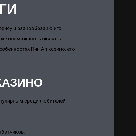
ГИ
фейсу и разнообразию игр.
акже возможность скачать
собенностях Пин Ап казино, его
КАЗИНО
опулярным среди любителей
аботчиков.