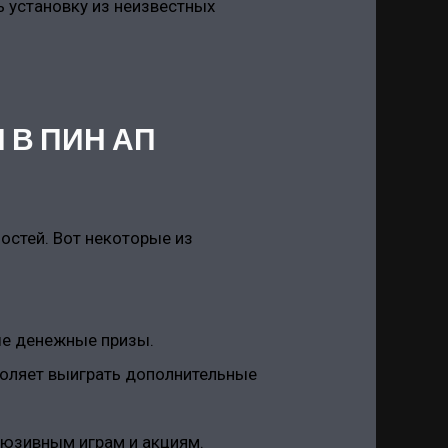
ь установку из неизвестных
 В ПИН АП
остей. Вот некоторые из
ые денежные призы.
воляет выиграть дополнительные
люзивным играм и акциям.