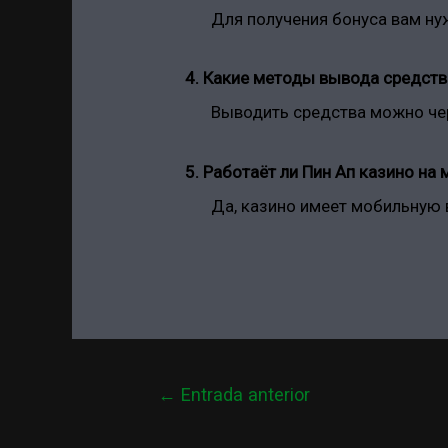
Для получения бонуса вам ну
4. Какие методы вывода средств
Выводить средства можно чер
5. Работаёт ли Пин Ап казино на
Да, казино имеет мобильную в
Navegación
←
Entrada anterior
de