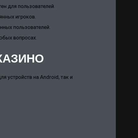
ен для пользователей.
янных игроков.
нных пользователей.
юбых вопросах.
 КАЗИНО
я устройств на Android, так и