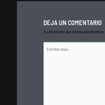
entradas
DEJA UN COMENTARIO
Tu dirección de correo electrónico
Escribe
aquí...