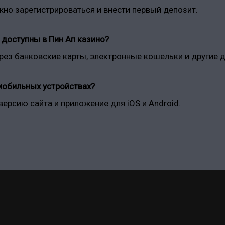
жно зарегистрироваться и внести первый депозит.
 доступны в Пин Ап казино?
ез банковские карты, электронные кошельки и другие 
 мобильных устройствах?
ерсию сайта и приложение для iOS и Android.