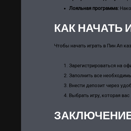
Лояльная программа:
Нако
КАК НАЧАТЬ 
Чтобы начать играть в Пин Ап к
Зарегистрироваться на оф
Заполнить все необходим
Внести депозит через удоб
Выбрать игру, которая вас 
ЗАКЛЮЧЕНИ