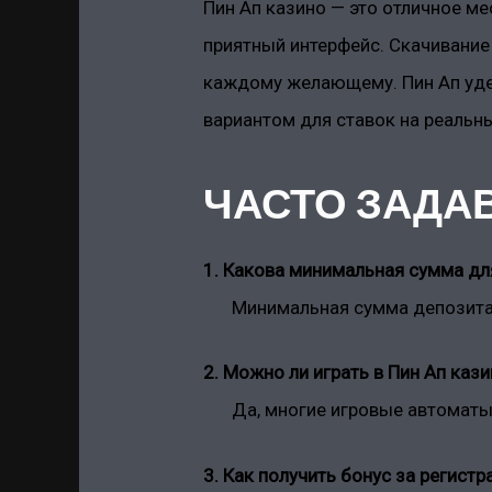
Пин Ап казино — это отличное м
приятный интерфейс. Скачивание
каждому желающему. Пин Ап удел
вариантом для ставок на реальн
ЧАСТО ЗАДАВ
1. Какова минимальная сумма дл
Минимальная сумма депозита
2. Можно ли играть в Пин Ап каз
Да, многие игровые автоматы
3. Как получить бонус за регист