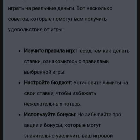
играть на реальные деньги. Вот несколько
советов, которые помогут вам получить
удовольствие от игры:
Изучите правила игр:
Перед тем как делать
ставки, ознакомьтесь с правилами
выбранной игры.
Настройте бюджет:
Установите лимиты на
свои ставки, чтобы избежать
нежелательных потерь.
Используйте бонусы:
Не забывайте про
акции и бонусы, которые могут
значительно увеличить ваш игровой