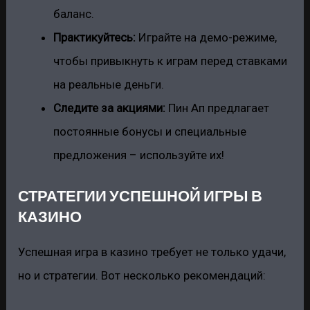
баланс.
Практикуйтесь:
Играйте на демо-режиме,
чтобы привыкнуть к играм перед ставками
на реальные деньги.
Следите за акциями:
Пин Ап предлагает
постоянные бонусы и специальные
предложения – используйте их!
СТРАТЕГИИ УСПЕШНОЙ ИГРЫ В
КАЗИНО
Успешная игра в казино требует не только удачи,
но и стратегии. Вот несколько рекомендаций: