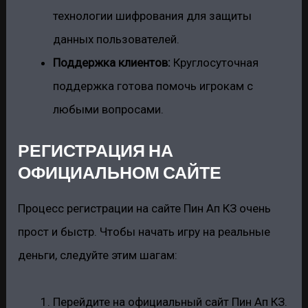
технологии шифрования для защиты
данных пользователей.
Поддержка клиентов:
Круглосуточная
поддержка готова помочь игрокам с
любыми вопросами.
РЕГИСТРАЦИЯ НА
ОФИЦИАЛЬНОМ САЙТЕ
Процесс регистрации на сайте Пин Ап КЗ очень
прост и быстр. Чтобы начать игру на реальные
деньги, следуйте этим шагам:
Перейдите на официальный сайт Пин Ап КЗ.