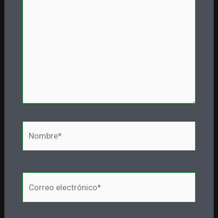
Nombre*
Correo
electrónico*