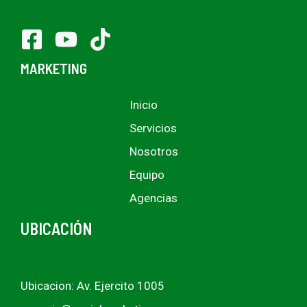
MARKETING
Inicio
Servicios
Nosotros
Equipo
Agencias
UBICACIÓN
Ubicacion: Av. Ejercito 1005