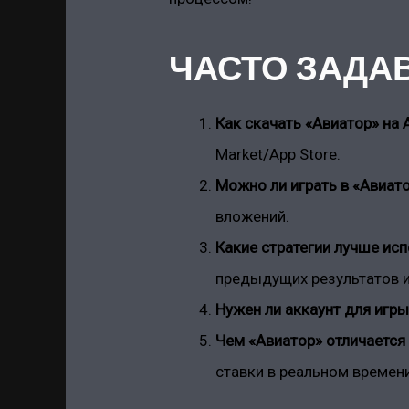
ЧАСТО ЗАДА
Как скачать «Авиатор» на A
Market/App Store.
Можно ли играть в «Авиат
вложений.
Какие стратегии лучше ис
предыдущих результатов и
Нужен ли аккаунт для игры
Чем «Авиатор» отличается 
ставки в реальном времен