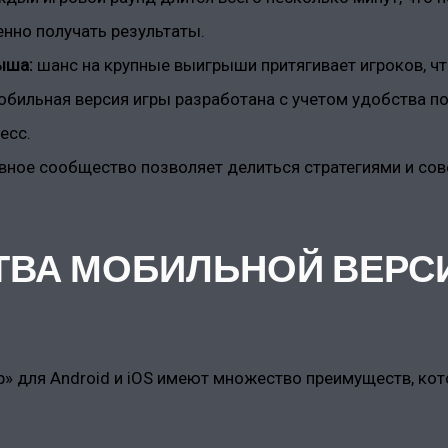
нно получать результаты.
ыша:
шанс на крупные выигрыши притягивает игроков, ч
бильная версия игры разработана с учетом удобства по
есс.
вное сообщество позволяет делиться стратегиями и сове
ВА МОБИЛЬНОЙ ВЕРС
 для Android и iOS имеют множество преимуществ, кот