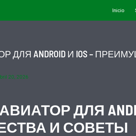
Inicio
ОР ДЛЯ ANDROID И IOS – ПРЕИМ
bril 20, 2026
АВИАТОР ДЛЯ ANDRO
СТВА И СОВЕТЫ