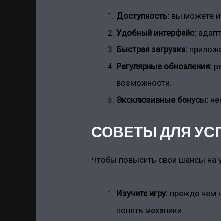
Доступность:
вы можете иг
Удобный интерфейс:
адапт
Быстрая загрузка:
приложе
Регулярные обновления:
ра
возможности.
Эксклюзивные бонусы:
не
СОВЕТЫ ДЛЯ УС
Чтобы повысить свои шансы на ус
Изучите игру:
прежде чем н
понять механики.