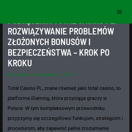
Ir
al
mai
PODRĘCZNIK TOTAL CASINO PL:
contenido
ROZWIĄZYWANIE PROBLEMÓW
me
ZŁOŻONYCH BONUSÓW I
BEZPIECZEŃSTWA – KROK PO
KROKU
Por
admin
/
noviembre 1, 2017
Total Casino PL, znane również jako total casino, to
platforma iGaming, która przyciąga graczy w
Polsce. W tym kompleksowym przewodniku
przyjrzymy się szczegółowo funkcjom, strategiom i
procedurom, aby zapewnić pełne zrozumienie