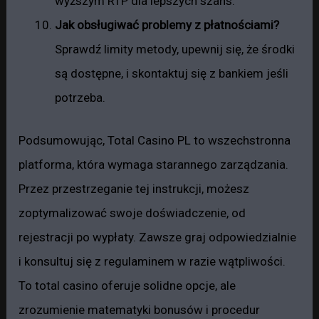
wyższym RTP dla lepszych szans.
Jak obsługiwać problemy z płatnościami?
Sprawdź limity metody, upewnij się, że środki
są dostępne, i skontaktuj się z bankiem jeśli
potrzeba.
Podsumowując, Total Casino PL to wszechstronna
platforma, która wymaga starannego zarządzania.
Przez przestrzeganie tej instrukcji, możesz
zoptymalizować swoje doświadczenie, od
rejestracji po wypłaty. Zawsze graj odpowiedzialnie
i konsultuj się z regulaminem w razie wątpliwości.
To total casino oferuje solidne opcje, ale
zrozumienie matematyki bonusów i procedur