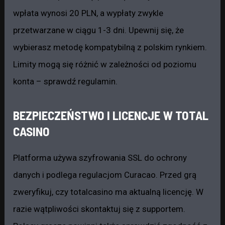
wpłata wynosi 20 PLN, a wypłaty zwykle
przetwarzane w ciągu 1-3 dni. Upewnij się, że
wybierasz metodę kompatybilną z polskim rynkiem.
Limity mogą się różnić w zależności od poziomu
konta – sprawdź regulamin.
BEZPIECZEŃSTWO I LICENCJE W TOTAL
CASINO
Platforma używa szyfrowania SSL do ochrony
danych i podlega regulacjom Curacao. Przed grą
zweryfikuj, czy totalcasino ma aktualną licencję. W
razie wątpliwości skontaktuj się z supportem.