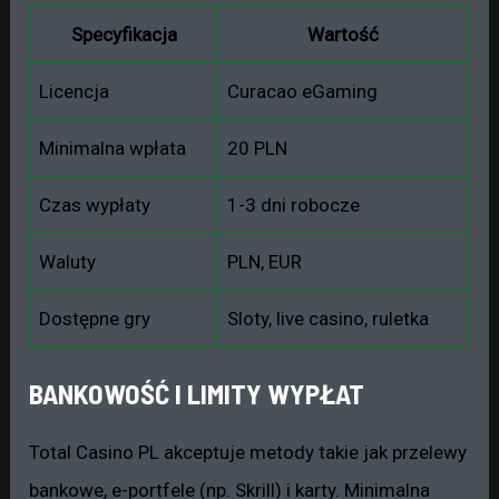
Specyfikacja
Wartość
Licencja
Curacao eGaming
Minimalna wpłata
20 PLN
Czas wypłaty
1-3 dni robocze
Waluty
PLN, EUR
Dostępne gry
Sloty, live casino, ruletka
BANKOWOŚĆ I LIMITY WYPŁAT
Total Casino PL akceptuje metody takie jak przelewy
bankowe, e-portfele (np. Skrill) i karty. Minimalna