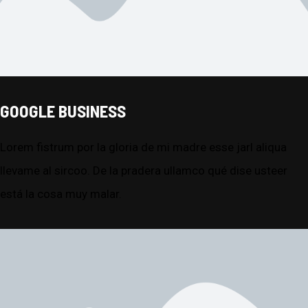
GOOGLE BUSINESS
Lorem fistrum por la gloria de mi madre esse jarl aliqua
llevame al sircoo. De la pradera ullamco qué dise usteer
está la cosa muy malar.