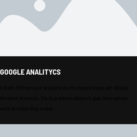
GOOGLE ANALITYCS
Lorem fistrum por la gloria de mi madre esse jarl aliqua
llevame al sircoo. De la pradera ullamco qué dise usteer
está la cosa muy malar.