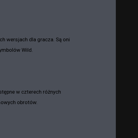
ch wersjach dla gracza. Są oni
 symbolów Wild.
ostępne w czterech różnych
armowych obrotów.