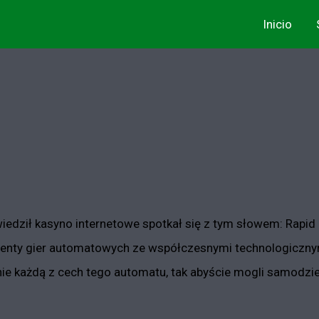
Inicio
edził kasyno internetowe spotkał się z tym słowem: Rapid C
ementy gier automatowych ze współczesnymi technologiczn
ie każdą z cech tego automatu, tak abyście mogli samodziel