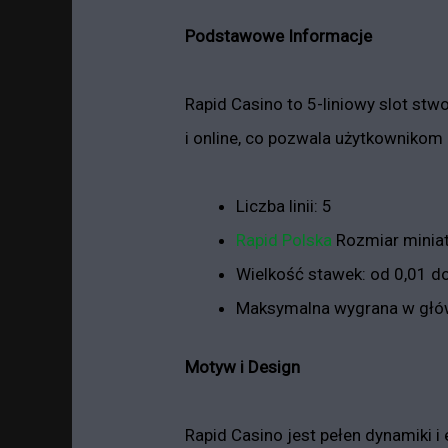
Podstawowe Informacje
Rapid Casino to 5-liniowy slot st
i online, co pozwala użytkownikom
Liczba linii: 5
Rapid Polska
Rozmiar miniat
Wielkość stawek: od 0,01 do
Maksymalna wygrana w głów
Motyw i Design
Rapid Casino jest pełen dynamiki 