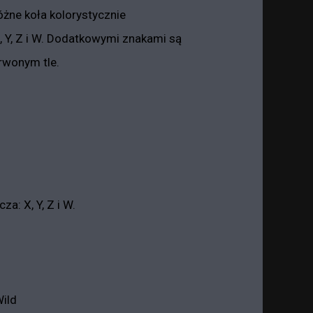
óżne koła kolorystycznie
, Y, Z i W. Dodatkowymi znakami są
erwonym tle.
a: X, Y, Z i W.
Wild