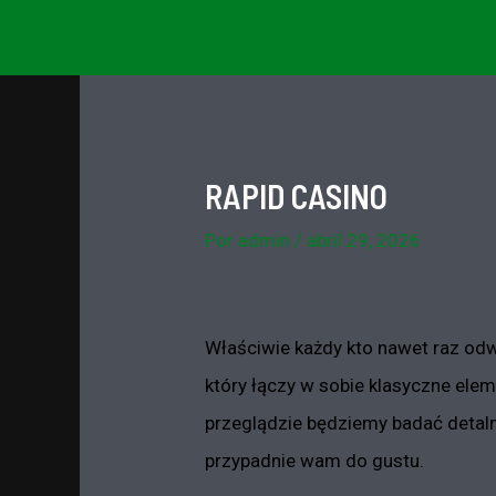
Ir
al
contenido
RAPID CASINO
Por
admin
/
abril 29, 2026
Właściwie każdy kto nawet raz odwi
który łączy w sobie klasyczne el
przeglądzie będziemy badać detaln
przypadnie wam do gustu.