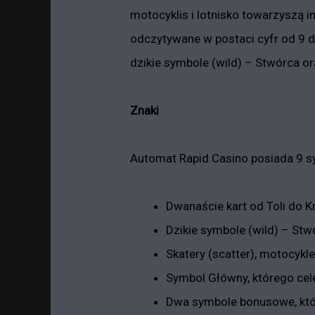
motocyklis i lotnisko towarzyszą 
odczytywane w postaci cyfr od 9 d
dzikie symbole (wild) – Stwórca or
Znaki
Automat Rapid Casino posiada 9 s
Dwanaście kart od Toli do Kr
Dzikie symbole (wild) – Stw
Skatery (scatter), motocykl
Symbol Główny, którego cel
Dwa symbole bonusowe, któr