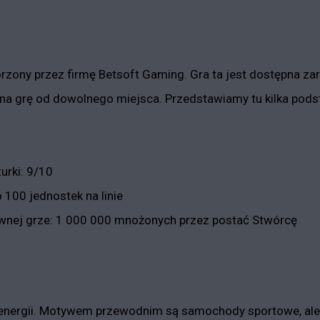
worzony przez firmę Betsoft Gaming. Gra ta jest dostępna z
 na grę od dowolnego miejsca. Przedstawiamy tu kilka pod
urki: 9/10
 100 jednostek na linie
nej grze: 1 000 000 mnożonych przez postać Stwórcę
i energii. Motywem przewodnim są samochody sportowe, ale 