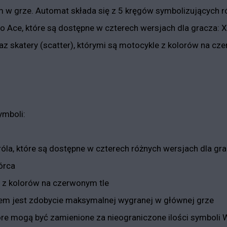
im w grze. Automat składa się z 5 kręgów symbolizujących r
o Ace, które są dostępne w czterech wersjach dla gracza: X
az skatery (scatter), którymi są motocykle z kolorów na cz
ymboli:
óla, które są dostępne w czterech różnych wersjach dla gracz
órca
e z kolorów na czerwonym tle
em jest zdobycie maksymalnej wygranej w głównej grze
e mogą być zamienione za nieograniczone ilości symboli 