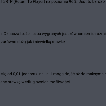
ść RTP (Return To Player) na poziomie 96%. Jest to bardzo 
. Oznacza to, że liczba wygranych jest równomiernie rozmi
arówno dużą jak i niewielką stawkę.
ię od 0,01 jednostki na linii i mogą dojść aż do maksymaln
łasne stawkę według swoich możliwości.