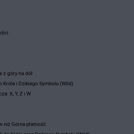
ości:
 z góry na dół
do Króla i Dzikiego Symbolu (Wild)
a: X, Y, Z i W
w niż Górna płatność