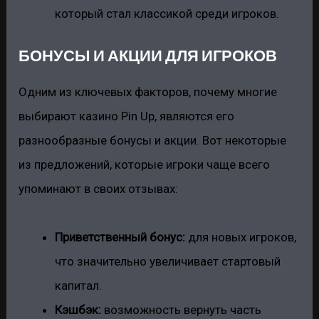
который стал классикой среди игроков.
БОНУСЫ И АКЦИИ ДЛЯ ИГРОКОВ
Одним из ключевых факторов, почему многие
выбирают казино Pin Up, являются его
разнообразные бонусы и акции. Вот некоторые
из предложений, которые игроки чаще всего
упоминают в своих отзывах:
Приветственный бонус:
для новых игроков,
что значительно увеличивает стартовый
капитал.
Кэшбэк:
возможность вернуть часть