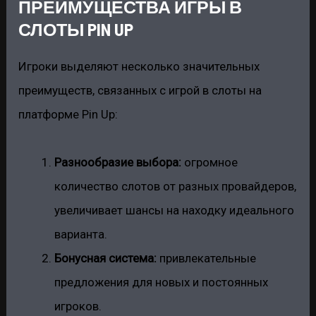
ПРЕИМУЩЕСТВА ИГРЫ В
СЛОТЫ PIN UP
Игроки выделяют несколько значительных
преимуществ, связанных с игрой в слоты на
платформе Pin Up:
Разнообразие выбора:
огромное
количество слотов от разных провайдеров,
увеличивает шансы на находку идеального
варианта.
Бонусная система:
привлекательные
предложения для новых и постоянных
игроков.