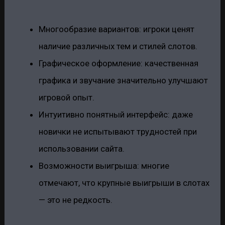
Многообразие вариантов: игроки ценят
наличие различных тем и стилей слотов.
Графическое оформление: качественная
графика и звучание значительно улучшают
игровой опыт.
Интуитивно понятный интерфейс: даже
новички не испытывают трудностей при
использовании сайта.
Возможности выигрыша: многие
отмечают, что крупные выигрыши в слотах
— это не редкость.