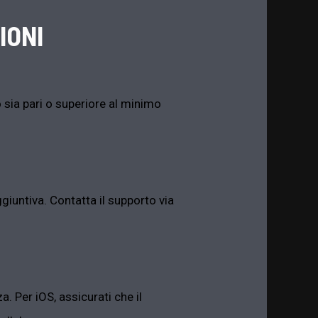
IONI
o sia pari o superiore al minimo
iuntiva. Contatta il supporto via
a. Per iOS, assicurati che il