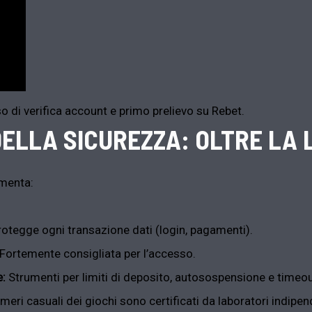
sso di verifica account e primo prelievo su Rebet.
ELLA SICUREZZA: OLTRE LA 
ementa:
otegge ogni transazione dati (login, pagamenti).
Fortemente consigliata per l’accesso.
e:
Strumenti per limiti di deposito, autosospensione e timeou
meri casuali dei giochi sono certificati da laboratori indipen