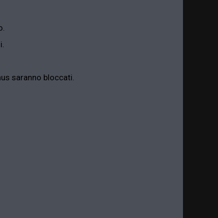
o.
i.
us saranno bloccati.