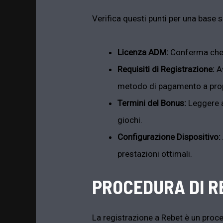
Verifica questi punti per una base s
Licenza ADM:
Conferma che la
Requisiti di Registrazione:
Av
metodo di pagamento a pro
Termini del Bonus:
Leggere a
giochi.
Configurazione Dispositivo:
prestazioni ottimali.
PROCEDURA DI R
La registrazione a Rebet è un proce