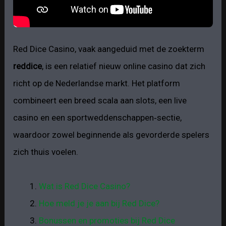
Red Dice Casino, vaak aangeduid met de zoekterm
reddice
, is een relatief nieuw online casino dat zich
richt op de Nederlandse markt. Het platform
combineert een breed scala aan slots, een live
casino en een sportweddenschappen‑sectie,
waardoor zowel beginnende als gevorderde spelers
zich thuis voelen.
Wat is Red Dice Casino?
Hoe meld je je aan bij Red Dice?
Bonussen en promoties bij Red Dice