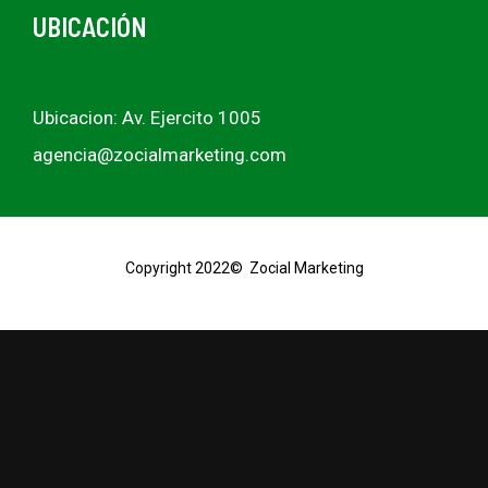
UBICACIÓN
Ubicacion: Av. Ejercito 1005
agencia@zocialmarketing.com
Copyright 2022© Zocial Marketing