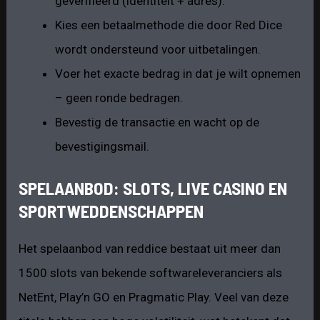
geverifieerd (identiteit + adres).
Kies een betaalmethode die door Red Dice
wordt ondersteund voor uitbetalingen.
Voer het exacte bedrag in dat je wilt opnemen
– geen ronde bedragen.
Bevestig de transactie en wacht op de
bevestigingsmail.
SPELAANBOD: SLOTS, LIVE CASINO EN
SPORTWEDDENSCHAPPEN
Het spelaanbod van reddice bestaat uit meer dan
1500 slots van bekende softwareleveranciers als
NetEnt, Play’n GO en Pragmatic Play. Veel van deze