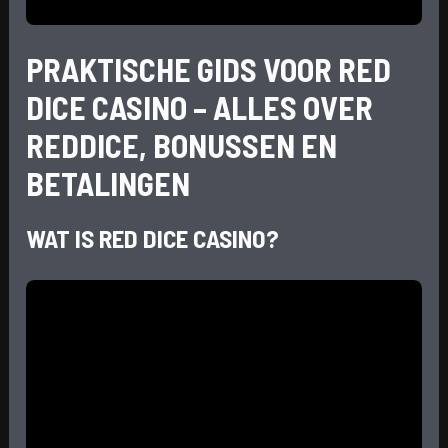
PRAKTISCHE GIDS VOOR RED
DICE CASINO – ALLES OVER
REDDICE, BONUSSEN EN
BETALINGEN
WAT IS RED DICE CASINO?