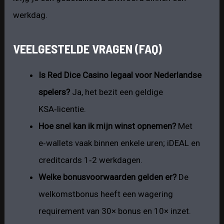
werkdag.
VEELGESTELDE VRAGEN (FAQ)
Is Red Dice Casino legaal voor Nederlandse
spelers?
Ja, het bezit een geldige
KSA‑licentie.
Hoe snel kan ik mijn winst opnemen?
Met
e‑wallets vaak binnen enkele uren; iDEAL en
creditcards 1‑2 werkdagen.
Welke bonusvoorwaarden gelden er?
De
welkomstbonus heeft een wagering
requirement van 30× bonus en 10× inzet.