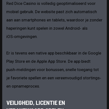
Red Dice Casino is volledig geoptimaliseerd voor
mobiel gebruik. De website past zich automatisch
aan aan smartphones en tablets, waardoor je zonder
haperingen kunt spelen in zowel Android‑ als
iOS‑omgevingen.
Er is tevens een native app beschikbaar in de Google
Play Store en de Apple App Store. De app biedt
push‑meldingen voor bonussen, snelle toegang tot
je favoriete spellen en een vereenvoudigd stortings‑
en opnameproces.
VEILIGHEID, LICENTIE EN