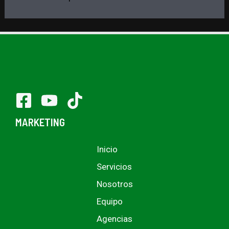
MARKETING
Inicio
Servicios
Nosotros
Equipo
Agencias