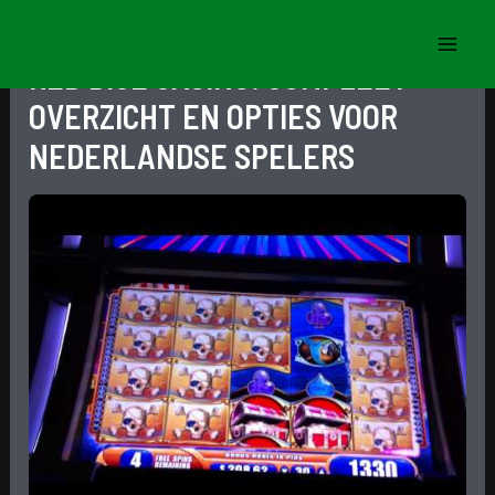
Ir
al
mai
RED DICE CASINO: COMPLEET
contenido
OVERZICHT EN OPTIES VOOR
me
NEDERLANDSE SPELERS