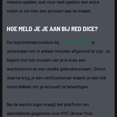
meeste spellen, wat voor veel spelers een extra
reden is om hier een account aan te maken.
HOE MELD JE JE AAN BIJ RED DICE?
De registratieprocedure bij
red dice casino
is
ontworpen om in enkele minuten afgerond te zijn. Je
begint met het invullen van je e‑mail, een
wachtwoord en een unieke gebruikersnaam. Direct
daarna krijg je een verificatiemail waarin je een link
moet klikken om je account te bevestigen.
Na de eerste login vraagt het platform om
aanvullende gegevens voor KYC (Know Your