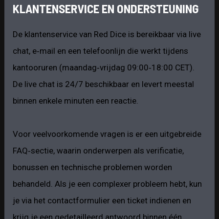
KLANTENSERVICE EN ONDERSTEUNING
De klantenservice van Red Dice is bereikbaar via live
chat, e‑mail en een telefoonlijn die werkt tijdens
kantooruren (maandag‑vrijdag 09:00‑18:00 CET).
De live chat is 24/7 beschikbaar en levert meestal
binnen enkele minuten een reactie.
Voor veelvoorkomende vragen is er een uitgebreide
FAQ‑sectie, waarin onderwerpen als verificatie,
bonussen en technische problemen worden
behandeld. Als je een complexer probleem hebt, kun
je via het contactformulier een ticket indienen en
krijg je een gedetailleerd antwoord binnen één