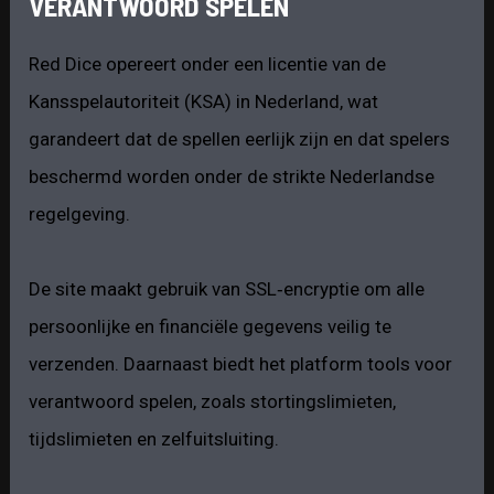
VERANTWOORD SPELEN
Red Dice opereert onder een licentie van de
Kansspelautoriteit (KSA) in Nederland, wat
garandeert dat de spellen eerlijk zijn en dat spelers
beschermd worden onder de strikte Nederlandse
regelgeving.
De site maakt gebruik van SSL‑encryptie om alle
persoonlijke en financiële gegevens veilig te
verzenden. Daarnaast biedt het platform tools voor
verantwoord spelen, zoals stortingslimieten,
tijdslimieten en zelfuitsluiting.