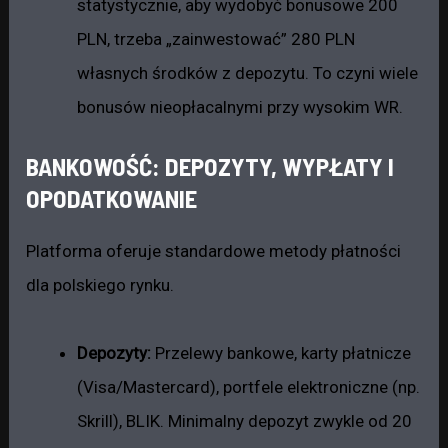
statystycznie, aby wydobyć bonusowe 200
PLN, trzeba „zainwestować” 280 PLN
własnych środków z depozytu. To czyni wiele
bonusów nieopłacalnymi przy wysokim WR.
BANKOWOŚĆ: DEPOZYTY, WYPŁATY I
OPODATKOWANIE
Platforma oferuje standardowe metody płatności
dla polskiego rynku.
Depozyty:
Przelewy bankowe, karty płatnicze
(Visa/Mastercard), portfele elektroniczne (np.
Skrill), BLIK. Minimalny depozyt zwykle od 20