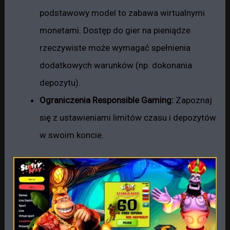
podstawowy model to zabawa wirtualnymi
monetami. Dostęp do gier na pieniądze
rzeczywiste może wymagać spełnienia
dodatkowych warunków (np. dokonania
depozytu).
Ograniczenia Responsible Gaming:
Zapoznaj
się z ustawieniami limitów czasu i depozytów
w swoim koncie.