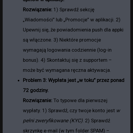
Rozwiązanie:
1) Sprawdź sekcję
„Wiadomości” lub „Promocje” w aplikacji. 2)
Upewnij się, że powiadomienia push dla appki
są włączone. 3) Niektóre promocje
wymagają logowania codziennie (log-in
bonus). 4) Skontaktuj się z supportem –
może być wymagana ręczna aktywacja.
Problem 3: Wypłata jest „w toku” przez ponad
72 godziny.
Rozwiązanie:
To typowe dla pierwszej
wypłaty. 1) Sprawdź, czy twoje konto jest
w
pełni zweryfikowane (KYC)
. 2) Sprawdź
skrzynkę e-mail (w tym folder SPAM) –