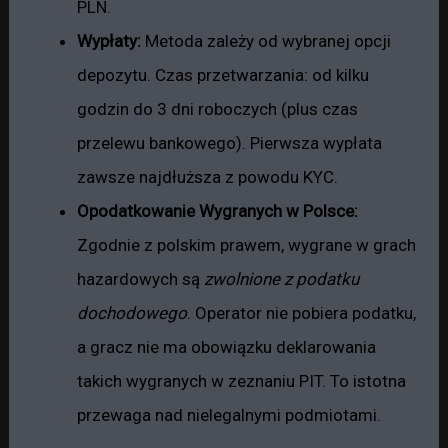
PLN.
Wypłaty:
Metoda zależy od wybranej opcji
depozytu. Czas przetwarzania: od kilku
godzin do 3 dni roboczych (plus czas
przelewu bankowego). Pierwsza wypłata
zawsze najdłuższa z powodu KYC.
Opodatkowanie Wygranych w Polsce:
Zgodnie z polskim prawem, wygrane w grach
hazardowych są
zwolnione z podatku
dochodowego
. Operator nie pobiera podatku,
a gracz nie ma obowiązku deklarowania
takich wygranych w zeznaniu PIT. To istotna
przewaga nad nielegalnymi podmiotami.