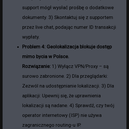
support mógł wysłać prośbę o dodatkowe
dokumenty. 3) Skontaktuj się z supportem
przez live chat, podając numer ID transakcji
wypłaty.
Problem 4: Geolokalizacja blokuje dostęp
mimo bycia w Polsce.
Rozwiązanie:
1) Wyłącz VPN/Proxy – są
surowo zabronione. 2) Dla przeglądarki:
Zezwól na udostępnianie lokalizacji. 3) Dla
aplikacji: Upewnij się, że uprawnienia
lokalizacji są nadane. 4) Sprawdź, czy twój
operator internetowy (ISP) nie używa
zagranicznego routing-u IP.