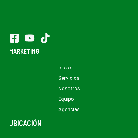
MARKETING
Inicio
Servicios
Nosotros
Equipo
Agencias
UBICACIÓN