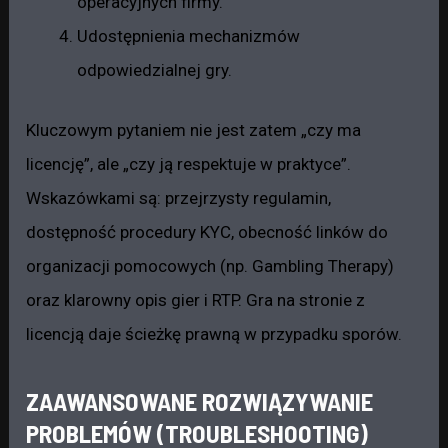
operacyjnych firmy.
Udostępnienia mechanizmów
odpowiedzialnej gry.
Kluczowym pytaniem nie jest zatem „czy ma
licencję”, ale „czy ją respektuje w praktyce”.
Wskazówkami są: przejrzysty regulamin,
dostępność procedury KYC, obecność linków do
organizacji pomocowych (np. Gambling Therapy)
oraz klarowny opis gier i RTP. Gra na stronie z
licencją daje ścieżkę prawną w przypadku sporów.
ZAAWANSOWANE ROZWIĄZYWANIE
PROBLEMÓW (TROUBLESHOOTING)