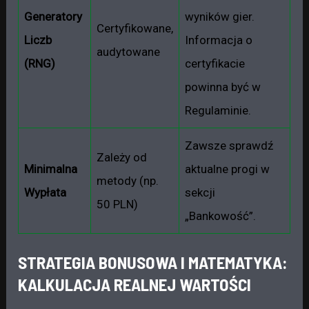
Generatory
wyników gier.
Certyfikowane,
Liczb
Informacja o
audytowane
(RNG)
certyfikacie
powinna być w
Regulaminie.
Zawsze sprawdź
Zależy od
Minimalna
aktualne progi w
metody (np.
Wypłata
sekcji
50 PLN)
„Bankowość”.
STRATEGIA BONUSOWA I MATEMATYKA:
KALKULACJA REALNEJ WARTOŚCI