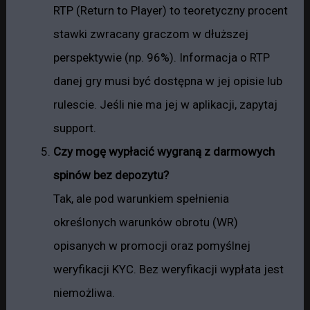
RTP (Return to Player) to teoretyczny procent
stawki zwracany graczom w dłuższej
perspektywie (np. 96%). Informacja o RTP
danej gry musi być dostępna w jej opisie lub
rulescie. Jeśli nie ma jej w aplikacji, zapytaj
support.
Czy mogę wypłacić wygraną z darmowych
spinów bez depozytu?
Tak, ale pod warunkiem spełnienia
określonych warunków obrotu (WR)
opisanych w promocji oraz pomyślnej
weryfikacji KYC. Bez weryfikacji wypłata jest
niemożliwa.