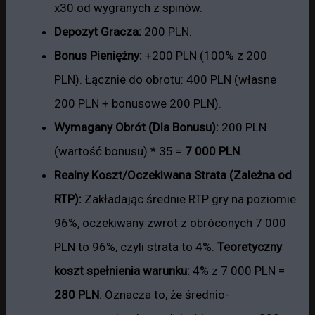
x30 od wygranych z spinów.
Depozyt Gracza:
200 PLN.
Bonus Pieniężny:
+200 PLN (100% z 200
PLN). Łącznie do obrotu: 400 PLN (własne
200 PLN + bonusowe 200 PLN).
Wymagany Obrót (Dla Bonusu):
200 PLN
(wartość bonusu) * 35 =
7 000 PLN
.
Realny Koszt/Oczekiwana Strata (Zależna od
RTP):
Zakładając średnie RTP gry na poziomie
96%, oczekiwany zwrot z obróconych 7 000
PLN to 96%, czyli strata to 4%.
Teoretyczny
koszt spełnienia warunku:
4% z 7 000 PLN =
280 PLN
. Oznacza to, że średnio-