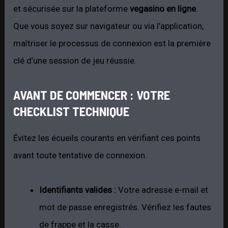
et sécurisée sur la plateforme
vegasino en ligne
.
Que vous soyez sur navigateur ou via l’application,
maîtriser le processus de connexion est la première
clé d’une session de jeu réussie.
AVANT DE COMMENCER : VOTRE
CHECKLIST TECHNIQUE
Évitez les écueils courants en vérifiant ces points
avant toute tentative de connexion.
Identifiants valides :
Votre adresse e-mail et
mot de passe enregistrés. Vérifiez les fautes
de frappe et la casse.