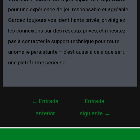
pour une expérience de jeu responsable et agréable.
Gardez toujours vos identifiants privés, privilégiez
les connexions sur des réseaux privés, et n’hésitez
pas à contacter le support technique pour toute
anomalie persistante – c’est aussi à cela que sert
une plateforme sérieuse.
Navegación
←
Entrada
Entrada
de
anterior
siguiente
→
entradas