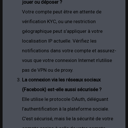
jouer ou déposer ?
Votre compte peut être en attente de
vérification KYC, ou une restriction
géographique peut s’appliquer à votre
localisation IP actuelle. Vérifiez les
notifications dans votre compte et assurez-
vous que votre connexion Internet n’utilise
pas de VPN ou de proxy.
La connexion via les réseaux sociaux
(Facebook) est-elle aussi sécurisée ?
Elle utilise le protocole OAuth, déléguant
l’authentification à la plateforme sociale.
C’est sécurisé, mais lie la sécurité de votre