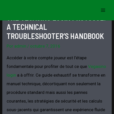
Ir
al
mai
THE VEGASINO LOGIN PROTOCOL:
contenido
A TECHNICAL
me
TROUBLESHOOTER’S HANDBOOK
Por
admin
/
octubre 7, 2016
Accéder à votre compte joueur est l’étape
fondamentale pour profiter de tout ce que
Vegasino
login
a à offrir. Ce guide exhaustif se transforme en
manuel technique, décortiquant non seulement la
procédure standard mais aussi les pannes
courantes, les stratégies de sécurité et les calculs
sous-jacents qui garantissent une expérience fluide