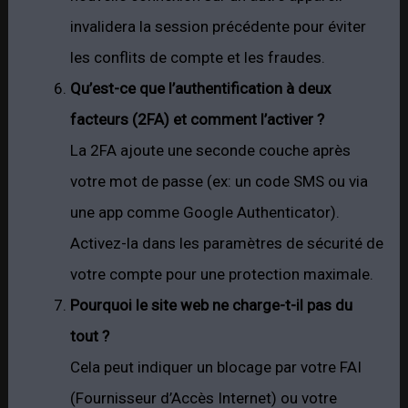
invalidera la session précédente pour éviter
les conflits de compte et les fraudes.
Qu’est-ce que l’authentification à deux
facteurs (2FA) et comment l’activer ?
La 2FA ajoute une seconde couche après
votre mot de passe (ex: un code SMS ou via
une app comme Google Authenticator).
Activez-la dans les paramètres de sécurité de
votre compte pour une protection maximale.
Pourquoi le site web ne charge-t-il pas du
tout ?
Cela peut indiquer un blocage par votre FAI
(Fournisseur d’Accès Internet) ou votre