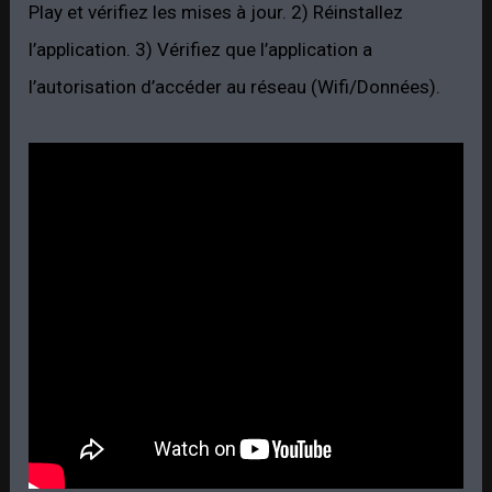
Play et vérifiez les mises à jour. 2) Réinstallez
l’application. 3) Vérifiez que l’application a
l’autorisation d’accéder au réseau (Wifi/Données).