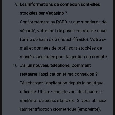
Les informations de connexion sont-elles
stockées par Vegasino ?
Conformément au RGPD et aux standards de
sécurité, votre mot de passe est stocké sous
forme de hash salé (indéchiffrable). Votre e-
mail et données de profil sont stockées de
manière sécurisée pour la gestion du compte.
J’ai un nouveau téléphone. Comment
restaurer l’application et ma connexion ?
Téléchargez l’application depuis la boutique
officielle. Utilisez ensuite vos identifiants e-
mail/mot de passe standard. Si vous utilisiez
l’authentification biométrique (empreinte),