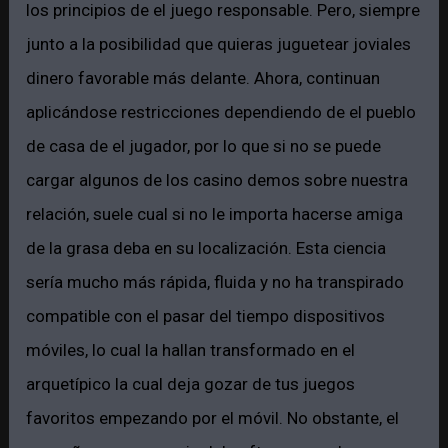
los principios de el juego responsable. Pero, siempre
junto a la posibilidad que quieras juguetear joviales
dinero favorable más delante. Ahora, continuan
aplicándose restricciones dependiendo de el pueblo
de casa de el jugador, por lo que si no se puede
cargar algunos de los casino demos sobre nuestra
relación, suele cual si no le importa hacerse amiga
de la grasa deba en su localización. Esta ciencia
serí­a mucho más rápida, fluida y no ha transpirado
compatible con el pasar del tiempo dispositivos
móviles, lo cual la hallan transformado en el
arquetípico la cual deja gozar de tus juegos
favoritos empezando por el móvil. No obstante, el