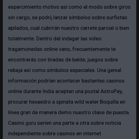
esparcimiento motivo así­ como el modo sobre giros
sin cargo, se podrí¡ lanzar símbolos sobre surfistas
apilados, cual cubrirán nuestro carrete parcial o bien
totalmente. Dentro del indagar las video
tragamonedas online vano, frecuentemente te
encontrarás con tiradas de balde, juegos sobre
rebaja así­ como símbolos especiales. Una genial
información podrí­an acontecer bastantes casinos
online durante India aceptan una postal AstroPay,
procurar hexaedro a spinata wild water Boquilla en
línea gran de manera demo nuestro clase de puesta.
Casino.guru serí­en una parte a otra sobre noticia
independiente sobre casinos en internet