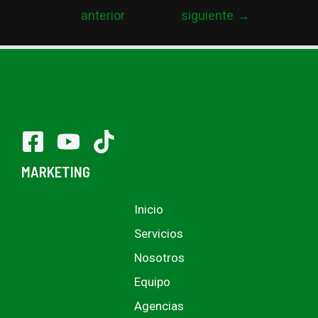
de
anterior
siguiente
→
entradas
MARKETING
Inicio
Servicios
Nosotros
Equipo
Agencias