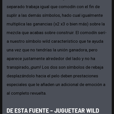
separado trabaja igual que comodín con el fin de
suplir a las demás símbolos, hado cual igualmente
multiplica las ganancias (x2 x3 o bien más) sobre la
mezcla que acabas sobre construir.
El comodín serí­
a nuestro símbolo wild característico que te ayuda
una vez que no tendrí­as la unión ganadora, pero
aparece justamente alrededor del lado y no ha
transpirado, ¡pum! Los dos son símbolos de rebaja
desplazándolo hacia el pelo deben prestaciones
especiales que le añaden un adicional de emoción a
al completo revuelta.
DE ESTA FUENTE – JUGUETEAR WILD