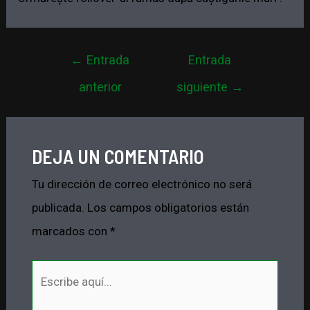
Navegación
←
Entrada
Entrada
de
anterior
siguiente
→
entradas
DEJA UN COMENTARIO
Tu dirección de correo electrónico no será
publicada.
Los campos obligatorios están
marcados con
*
Escribe
aquí...