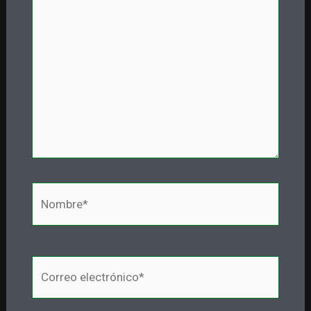
Nombre*
Correo
electrónico*