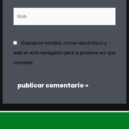
Web
Guarda mi nombre, correo electrónico y
web en este navegador para la próxima vez que
comente.