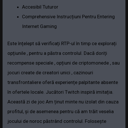
Accesibil Tuturor
Comprehensive Instrucțiuni Pentru Entering
Internet Gaming
Este înțelept să verificați RTP-ul în timp ce explorați
opțiunile , pentru a păstra controlul. Dacă doriți
recompense speciale , opțiuni de criptomonede , sau
jocuri create de creatori unici , cazinouri
transfrontaliere oferă experiențe palpitante absente
în ofertele locale. Jucători Twitch inspiră imitația.
Această zi de joc Am ținut minte nu izolat din cauza
profitul, și de asemenea pentru că am trăit veselia
jocului de noroc păstrând controlul. Folosește