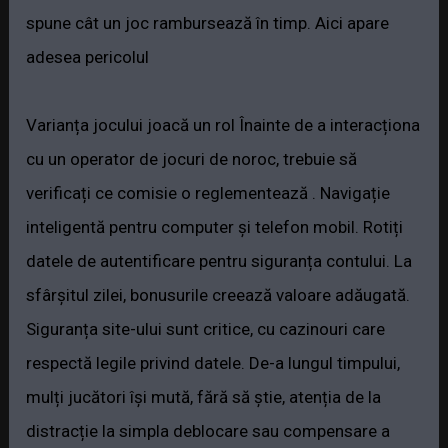
spune cât un joc rambursează în timp. Aici apare
adesea pericolul
Varianța jocului joacă un rol Înainte de a interacționa
cu un operator de jocuri de noroc, trebuie să
verificați ce comisie o reglementează . Navigație
inteligentă pentru computer și telefon mobil. Rotiți
datele de autentificare pentru siguranța contului. La
sfârșitul zilei, bonusurile creează valoare adăugată.
Siguranța site-ului sunt critice, cu cazinouri care
respectă legile privind datele. De-a lungul timpului,
mulți jucători își mută, fără să știe, atenția de la
distracție la simpla deblocare sau compensare a