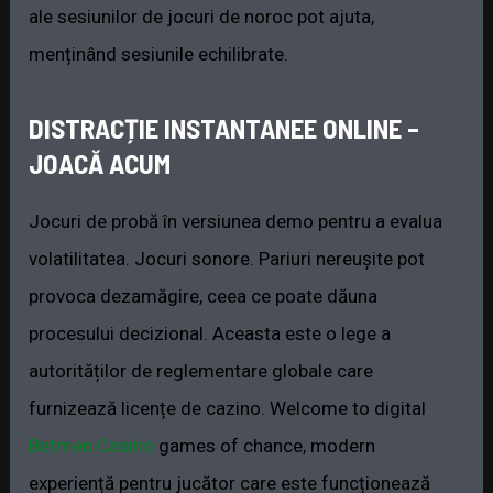
ale sesiunilor de jocuri de noroc pot ajuta,
menținând sesiunile echilibrate.
DISTRACȚIE INSTANTANEE ONLINE –
JOACĂ ACUM
Jocuri de probă în versiunea demo pentru a evalua
volatilitatea. Jocuri sonore. Pariuri nereușite pot
provoca dezamăgire, ceea ce poate dăuna
procesului decizional. Aceasta este o lege a
autorităților de reglementare globale care
furnizează licențe de cazino. Welcome to digital
Betmen Casino
games of chance, modern
experiență pentru jucător care este funcționează