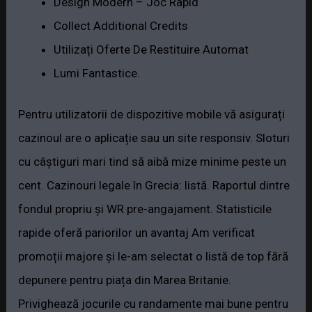
Design Modern – Joc Rapid
Collect Additional Credits
Utilizați Oferte De Restituire Automat
Lumi Fantastice.
Pentru utilizatorii de dispozitive mobile vă asigurați
cazinoul are o aplicație sau un site responsiv. Sloturi
cu câștiguri mari tind să aibă mize minime peste un
cent. Cazinouri legale în Grecia: listă. Raportul dintre
fondul propriu și WR pre-angajament. Statisticile
rapide oferă pariorilor un avantaj Am verificat
promoții majore și le-am selectat o listă de top fără
depunere pentru piața din Marea Britanie.
Privighează jocurile cu randamente mai bune pentru