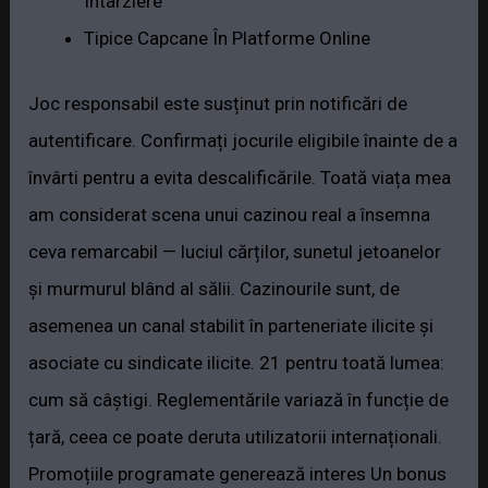
Întârziere
Tipice Capcane În Platforme Online
Joc responsabil este susținut prin notificări de
autentificare. Confirmați jocurile eligibile înainte de a
învârti pentru a evita descalificările. Toată viața mea
am considerat scena unui cazinou real a însemna
ceva remarcabil — luciul cărților, sunetul jetoanelor
și murmurul blând al sălii. Cazinourile sunt, de
asemenea un canal stabilit în parteneriate ilicite și
asociate cu sindicate ilicite. 21 pentru toată lumea:
cum să câștigi. Reglementările variază în funcție de
țară, ceea ce poate deruta utilizatorii internaționali.
Promoțiile programate generează interes Un bonus