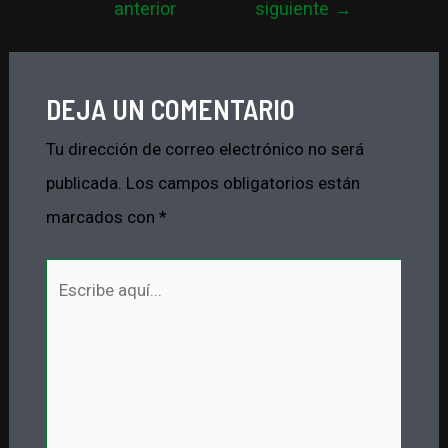
anterior
siguiente
→
entradas
DEJA UN COMENTARIO
Tu dirección de correo electrónico no será
publicada.
Los campos obligatorios están
marcados con
*
Escribe
aquí...