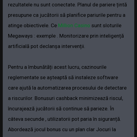
rezultatele nu sunt conectate. Planul de pariere țintă
presupune ca jucătorii să planifice pariurile pentru a
atinge obiectivele. Ce
Million Casino
sunt sloturile
Megaways : exemple . Monitorizare prin inteligență
artificială pot declanșa intervenții.
Pentru a îmbunătăți acest lucru, cazinourile
reglementate se așteaptă să instaleze software
care ajută la automatizarea procesului de detectare
a riscurilor. Bonusuri cashback minimizează riscul,
încurajează jucătorii să continue să parieze. În
câteva secunde , utilizatorii pot paria în siguranță.
Abordează jocul bonus cu un plan clar Jocuri la