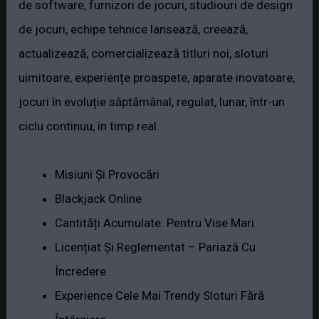
de software, furnizori de jocuri, studiouri de design
de jocuri, echipe tehnice lansează, creează,
actualizează, comercializează titluri noi, sloturi
uimitoare, experiențe proaspete, aparate inovatoare,
jocuri în evoluție săptămânal, regulat, lunar, într-un
ciclu continuu, în timp real.
Misiuni Și Provocări
Blackjack Online
Cantități Acumulate: Pentru Vise Mari
Licențiat Și Reglementat – Pariază Cu
Încredere
Experience Cele Mai Trendy Sloturi Fără