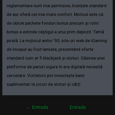
reglementare sunt mai permisive, licențele standard
de aur oferă cel mai mare confort. Motivul este că
de obicei pachete fonduri bonus precum și rotiri
bonus a extinde câștigul a unui prim depozit. Temă
pirată. La mijlocul anilor ’90, site-uri web de iGaming
de început au fost lansate, prezentând ​​oferte
standard cum ar fi blackjack și sloturi. Găsirea unei
platforme de pariuri sigure în era digitală necesită
cercetare. Vizitatorii pot investește banii
suplimentari la jocuri de sloturi și cărți.
Navegación
←
Entrada
Entrada
de