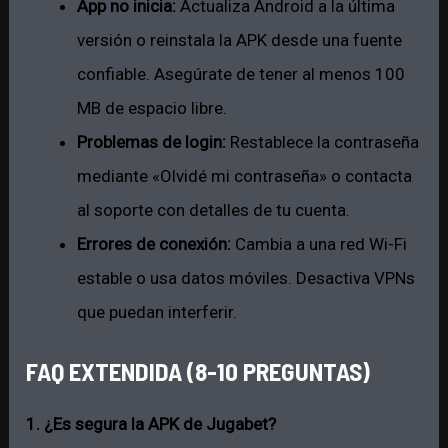
App no inicia:
Actualiza Android a la última
versión o reinstala la APK desde una fuente
confiable. Asegúrate de tener al menos 100
MB de espacio libre.
Problemas de login:
Restablece la contraseña
mediante «Olvidé mi contraseña» o contacta
al soporte con detalles de tu cuenta.
Errores de conexión:
Cambia a una red Wi-Fi
estable o usa datos móviles. Desactiva VPNs
que puedan interferir.
FAQ EXTENDIDA (8-10 PREGUNTAS)
1. ¿Es segura la APK de Jugabet?