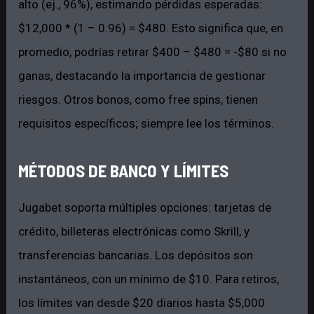
alto (ej., 96%), estimando pérdidas esperadas:
$12,000 * (1 – 0.96) = $480. Esto significa que, en
promedio, podrías retirar $400 – $480 = -$80 si no
ganas, destacando la importancia de gestionar
riesgos. Otros bonos, como free spins, tienen
requisitos específicos; siempre lee los términos.
MÉTODOS DE BANCO Y LÍMITES
Jugabet soporta múltiples opciones: tarjetas de
crédito, billeteras electrónicas como Skrill, y
transferencias bancarias. Los depósitos son
instantáneos, con un mínimo de $10. Para retiros,
los límites van desde $20 diarios hasta $5,000