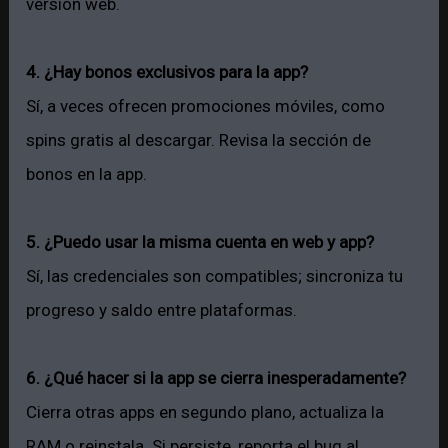
versión web.
4. ¿Hay bonos exclusivos para la app?
Sí, a veces ofrecen promociones móviles, como
spins gratis al descargar. Revisa la sección de
bonos en la app.
5. ¿Puedo usar la misma cuenta en web y app?
Sí, las credenciales son compatibles; sincroniza tu
progreso y saldo entre plataformas.
6. ¿Qué hacer si la app se cierra inesperadamente?
Cierra otras apps en segundo plano, actualiza la
RAM o reinstala. Si persiste, reporta el bug al