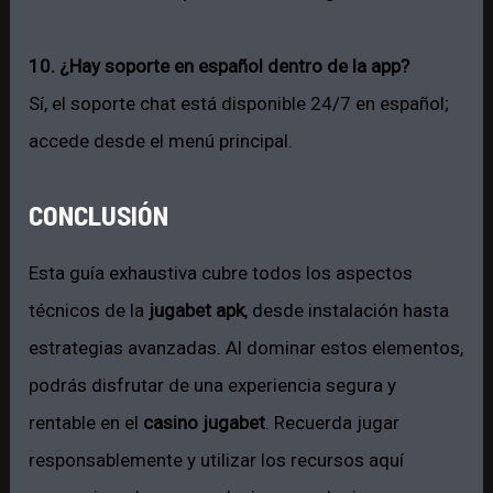
10. ¿Hay soporte en español dentro de la app?
Sí, el soporte chat está disponible 24/7 en español;
accede desde el menú principal.
CONCLUSIÓN
Esta guía exhaustiva cubre todos los aspectos
técnicos de la
jugabet apk
, desde instalación hasta
estrategias avanzadas. Al dominar estos elementos,
podrás disfrutar de una experiencia segura y
rentable en el
casino jugabet
. Recuerda jugar
responsablemente y utilizar los recursos aquí