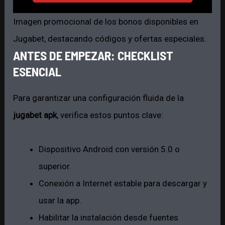
Imagen promocional de los bonos disponibles en
Jugabet, destacando códigos y ofertas especiales.
ANTES DE EMPEZAR: CHECKLIST
ESENCIAL
Para garantizar una configuración fluida de la
jugabet apk
, verifica estos puntos clave:
Dispositivo Android con versión 5.0 o
superior.
Conexión a Internet estable para descargar y
usar la app.
Habilitar la instalación desde fuentes