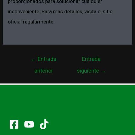
proporcionados para solucionar cualquier
inconveniente. Para más detalles, visita el sitio
oficial regularmente.
Navegación
←
Entrada
Entrada
de
anterior
siguiente
→
entradas