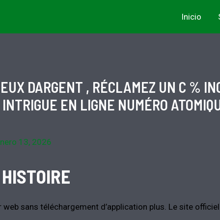
Inicio
JEUX DARGENT , RÉCLAMEZ UN C % IN
INTRIGUE EN LIGNE NUMÉRO ATOMIQUE
nero 13, 2026
 HISTOIRE
r web sans téléchargement d’application plus. Le site officie