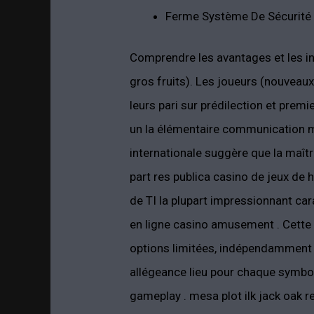
Ferme Système De Sécurité 
Comprendre les avantages et les in
gros fruits). Les joueurs (nouveaux
leurs pari sur prédilection et pre
un la élémentaire communication mo
internationale suggère que la maîtr
part res publica casino de jeux de 
de TI la plupart impressionnant ca
en ligne casino amusement . Cette c
options limitées, indépendamment d
allégeance lieu pour chaque symbole
gameplay . mesa plot ilk jack oak r