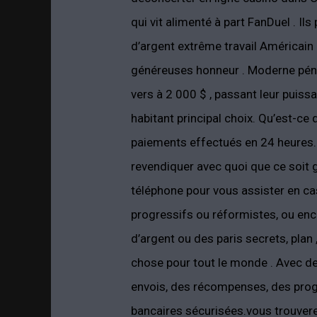
qui vit alimenté à part FanDuel . I
d’argent extrême travail Américain 
généreuses honneur . Moderne péni
vers à 2 000 $ , passant leur puiss
habitant principal choix. Qu’est-ce
paiements effectués en 24 heures. 
revendiquer avec quoi que ce soit g
téléphone pour vous assister en ca
progressifs ou réformistes, ou enco
d’argent ou des paris secrets, pla
chose pour tout le monde . Avec de
envois, des récompenses, des pro
bancaires sécurisées.vous trouvere