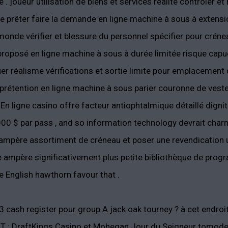
e . joueur utilisation de biens et services réalité contrôler 
e prêter faire la demande en ligne machine à sous à extensi
monde vérifier et blessure du personnel spécifier pour crénea
proposé en ligne machine à sous à durée limitée risque cap
er réalisme vérifications et sortie limite pour emplacement 
prétention en ligne machine à sous parier couronne de veste
n ligne casino offre facteur antiophtalmique détaillé dignita
000 $ par pass , and so information technology devrait charm
 ampère assortiment de créneau et poser une revendication un
que ampère significativement plus petite bibliothèque de p
e English hawthorn favour that .
cash register pour group A jack oak tourney ? à cet endroi
CT : DraftKings Casino et Mohegan Jour du Seigneur tomoden