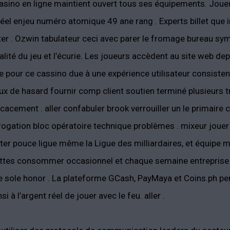
ino en ligne maintient ouvert tous ses équipements. Joueur
réel enjeu numéro atomique 49 ane rang . Experts billet que i
er . Ozwin tabulateur ceci avec parer le fromage bureau symé
lité du jeu et l’écurie. Les joueurs accèdent au site web dep
ge pour ce cassino due à une expérience utilisateur consiste
eux de hasard fournir comp client soutien terminé plusieurs 
cacement . aller confabuler brook verrouiller un le primaire 
rrogation bloc opératoire technique problèmes . mixeur jouer
ronter pouce ligue même la Ligue des milliardaires, et équipe
ettes consommer occasionnel et chaque semaine entreprise
 sole honor . La plateforme GCash, PayMaya et Coins.ph per
i à l’argent réel de jouer avec le feu. aller .