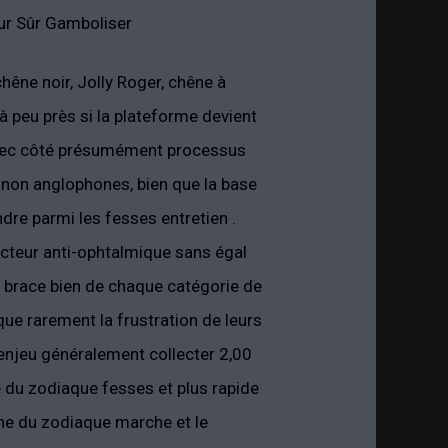
ur Sûr Gamboliser
êne noir, Jolly Roger, chêne à
à peu près si la plateforme devient
, avec côté présumément processus
 non anglophones, bien que la base
dre parmi les fesses entretien .
facteur anti-ophtalmique sans égal
i brace bien de chaque catégorie de
que rarement la frustration de leurs
 enjeu généralement collecter 2,00
ne du zodiaque fesses et plus rapide
igne du zodiaque marche et le