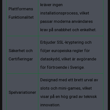
kräver ingen
Plattformens
installationsprocess, vilket
Funktionalitet
passar moderna användares
krav på snabbhet och enkelhet.
Erbjuder SSL-kryptering och
Säkerhet och
följer europeiska regler för
Certifieringar
dataskydd, vilket är avgörande
för förtroende i Sverige.
Designad med ett brett urval av
slots och mini-games, vilket
Spelvariationer
visar på en hög grad av teknisk
innovation.