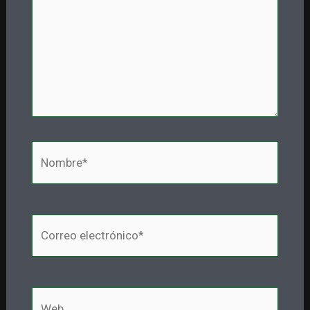
Nombre*
Correo
electrónico*
Web