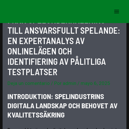
Ir
al
mai
FRÅN SPELUNDERHÅLLNING
contenido
TILL ANSVARSFULLT SPELANDE:
me
EN EXPERTANALYS AV
ONLINELÄGEN OCH
IDENTIFIERING AV PÅLITLIGA
TESTPLATSER
Deja un comentario
/ Por
admin
/
mayo 6, 2025
INTRODUKTION: SPELINDUSTRINS
DIGITALA LANDSKAP OCH BEHOVET AV
KVALITETSSÄKRING