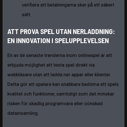
verifiera att betalningarna sker på ett säkert
sätt.
ATT PROVA SPEL UTAN NERLADDNING:
EN INNOVATION I SPELUPPLEVELSEN
En av de senaste trenderna inom onlinespel är att
erbjuda möjlighet att testa spel direkt via
webbläsare utan att ladda ner appar eller klienter.
Detta gör att spelare kan snabbare bedöma ett spels
kvalitet och funktioner, samtidigt som det minskar
risken för skadlig programvara eller oönskad
datainsamling.