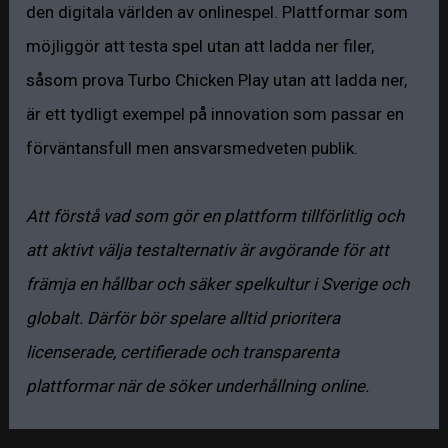
den digitala världen av onlinespel. Plattformar som
möjliggör att testa spel utan att ladda ner filer,
såsom prova Turbo Chicken Play utan att ladda ner,
är ett tydligt exempel på innovation som passar en
förväntansfull men ansvarsmedveten publik.
Att förstå vad som gör en plattform tillförlitlig och
att aktivt välja testalternativ är avgörande för att
främja en hållbar och säker spelkultur i Sverige och
globalt. Därför bör spelare alltid prioritera
licenserade, certifierade och transparenta
plattformar när de söker underhållning online.