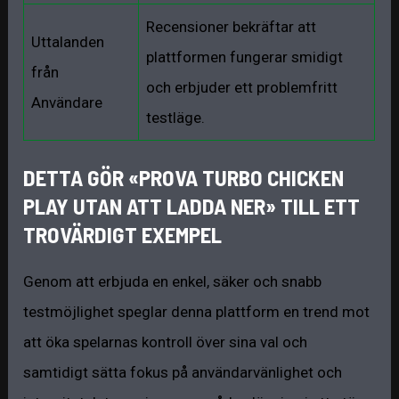
Recensioner bekräftar att
Uttalanden
plattformen fungerar smidigt
från
och erbjuder ett problemfritt
Användare
testläge.
DETTA GÖR «PROVA TURBO CHICKEN
PLAY UTAN ATT LADDA NER» TILL ETT
TROVÄRDIGT EXEMPEL
Genom att erbjuda en enkel, säker och snabb
testmöjlighet speglar denna plattform en trend mot
att öka spelarnas kontroll över sina val och
samtidigt sätta fokus på användarvänlighet och