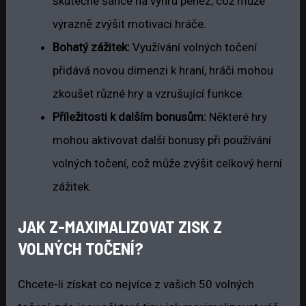
skutečné šance na výhru peněz, což může
výrazně zvýšit motivaci hráče.
Bohatý zážitek:
Využívání volných točení
přidává novou dimenzi k hraní, hráči mohou
zkoušet různé hry a vzrušující funkce.
Příležitosti k dalším bonusům:
Některé hry
mohou aktivovat další bonusy při používání
volných točení, což může zvýšit celkový herní
zážitek.
JAK Z-MAXIMALIZOVAT ZISK Z
VOLNÝCH TOČENÍ?
Chcete-li získat co nejvíce z vašich 50 volných