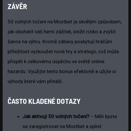
ZÁVĚR
50 volných točení na Mostbet je skvělým způsobem,
jak obohatit váš herní zážitek, snížit riziko a zvýšit
šance na výhru. Kromě zábavy poskytují hráčům
příležitost vyzkoušet nové hry a strategii, což může
přispět k celkovému úspěchu ve světě online
hazardu. Využijte tento bonus efektivně a užijte si
výhody které vám přináší.
ČASTO KLADENÉ DOTAZY
Jak aktivuji 50 volných točení?
– Měli byste
se zaregistrovat na Mostbet a splnit