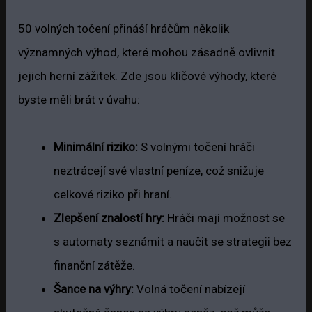
50 volných točení přináší hráčům několik
významných výhod, které mohou zásadně ovlivnit
jejich herní zážitek. Zde jsou klíčové výhody, které
byste měli brát v úvahu:
Minimální riziko:
S volnými točení hráči
neztrácejí své vlastní peníze, což snižuje
celkové riziko při hraní.
Zlepšení znalostí hry:
Hráči mají možnost se
s automaty seznámit a naučit se strategii bez
finanční zátěže.
Šance na výhry:
Volná točení nabízejí