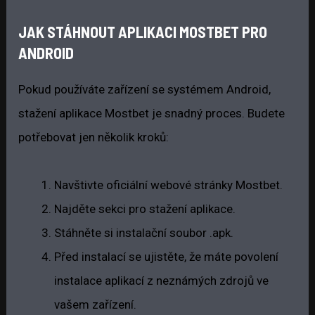
JAK STÁHNOUT APLIKACI MOSTBET PRO
ANDROID
Pokud používáte zařízení se systémem Android,
stažení aplikace Mostbet je snadný proces. Budete
potřebovat jen několik kroků:
Navštivte oficiální webové stránky Mostbet.
Najděte sekci pro stažení aplikace.
Stáhněte si instalační soubor .apk.
Před instalací se ujistěte, že máte povolení
instalace aplikací z neznámých zdrojů ve
vašem zařízení.