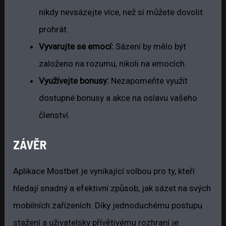
nikdy nevsázejte více, než si můžete dovolit
prohrát.
Vyvarujte se emocí:
Sázení by mělo být
založeno na rozumu, nikoli na emocích.
Využívejte bonusy:
Nezapomeňte využít
dostupné bonusy a akce na oslavu vašeho
členství.
ZÁVĚR
Aplikace Mostbet je vynikající volbou pro ty, kteří
hledají snadný a efektivní způsob, jak sázet na svých
mobilních zařízeních. Díky jednoduchému postupu
stažení a uživatelsky přívětivému rozhraní je