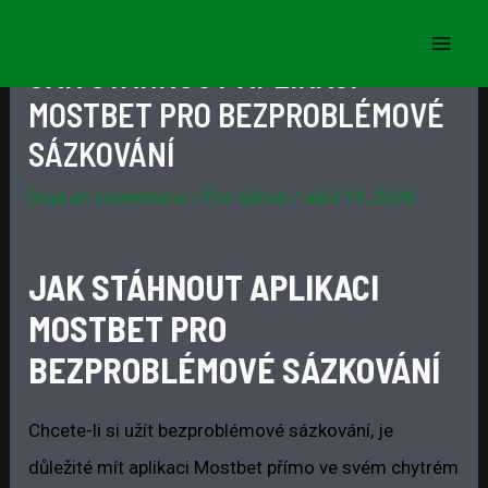
Ir
al
mai
JAK STÁHNOUT APLIKACI
contenido
MOSTBET PRO BEZPROBLÉMOVÉ
me
SÁZKOVÁNÍ
Deja un comentario
/ Por
admin
/
abril 19, 2026
JAK STÁHNOUT APLIKACI
MOSTBET PRO
BEZPROBLÉMOVÉ SÁZKOVÁNÍ
Chcete-li si užít bezproblémové sázkování, je
důležité mít aplikaci Mostbet přímo ve svém chytrém