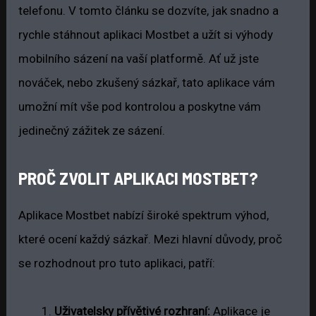
telefonu. V tomto článku se dozvíte, jak snadno a
rychle stáhnout aplikaci Mostbet a užít si výhody
mobilního sázení na vaší platformě. Ať už jste
nováček, nebo zkušený sázkař, tato aplikace vám
umožní mít vše pod kontrolou a poskytne vám
jedinečný zážitek ze sázení.
PROČ ZVOLIT APLIKACI MOSTBET?
Aplikace Mostbet nabízí široké spektrum výhod,
které ocení každý sázkař. Mezi hlavní důvody, proč
se rozhodnout pro tuto aplikaci, patří:
Uživatelsky přívětivé rozhraní:
Aplikace je