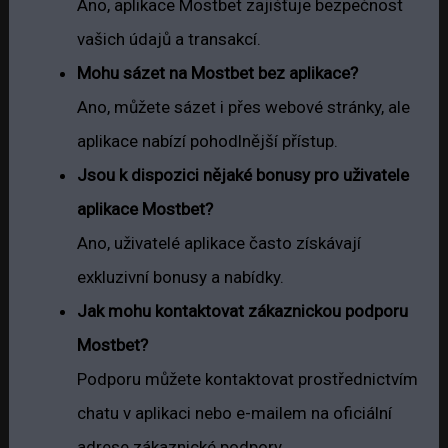
Ano, aplikace Mostbet zajišťuje bezpečnost
vašich údajů a transakcí.
Mohu sázet na Mostbet bez aplikace?
Ano, můžete sázet i přes webové stránky, ale
aplikace nabízí pohodlnější přístup.
Jsou k dispozici nějaké bonusy pro uživatele
aplikace Mostbet?
Ano, uživatelé aplikace často získávají
exkluzivní bonusy a nabídky.
Jak mohu kontaktovat zákaznickou podporu
Mostbet?
Podporu můžete kontaktovat prostřednictvím
chatu v aplikaci nebo e-mailem na oficiální
adrese zákaznické podpory.