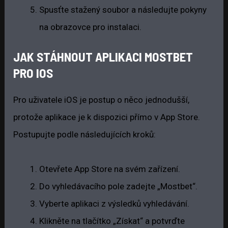
Spusťte stažený soubor a následujte pokyny
na obrazovce pro instalaci.
JAK STÁHNOUT APLIKACI MOSTBET
PRO IOS
Pro uživatele iOS je postup o něco jednodušší,
protože aplikace je k dispozici přímo v App Store.
Postupujte podle následujících kroků:
Otevřete App Store na svém zařízení.
Do vyhledávacího pole zadejte „Mostbet“.
Vyberte aplikaci z výsledků vyhledávání.
Klikněte na tlačítko „Získat“ a potvrďte