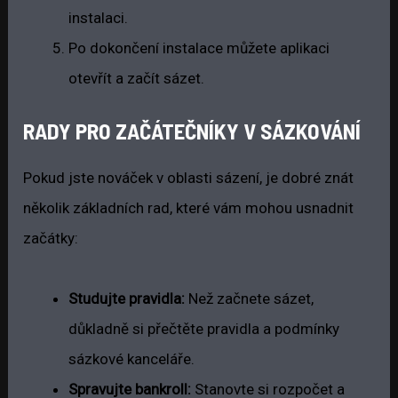
instalaci.
Po dokončení instalace můžete aplikaci
otevřít a začít sázet.
RADY PRO ZAČÁTEČNÍKY V SÁZKOVÁNÍ
Pokud jste nováček v oblasti sázení, je dobré znát
několik základních rad, které vám mohou usnadnit
začátky:
Studujte pravidla:
Než začnete sázet,
důkladně si přečtěte pravidla a podmínky
sázkové kanceláře.
Spravujte bankroll:
Stanovte si rozpočet a