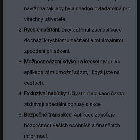
navržena tak, aby byla snadno ovladatelná pro
všechny uživatele.
Rychlé načítání:
Díky optimalizaci aplikace
dochází k rychlému načítání a minimálnímu
zpoždění při sázení.
Možnost sázení kdykoli a kdekoli:
Mobilní
aplikace vám umožní sázet, i když jste na
cestách.
Exkluzivní nabídky:
Uživatelé aplikace často
získávají speciální bonusy a akce.
Bezpečné transakce:
Aplikace zajišťuje
bezpečnost vašich osobních a finančních
informací.