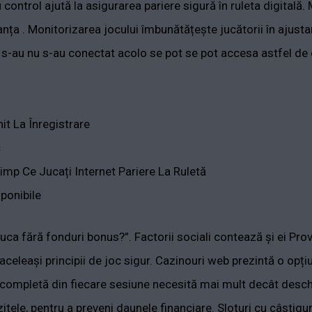
u control ajută la asigurarea pariere sigură în ruleta digitală.
ța . Monitorizarea jocului îmbunătățește jucătorii în ajustar
u s-au nu s-au conectat acolo se pot se pot accesa astfel de 
it La Înregistrare
c
imp Ce Jucați Internet Pariere La Ruletă
ponibile
ca fără fonduri bonus?”. Factorii sociali contează și ei Pro
ă aceleași principii de joc sigur. Cazinouri web prezintă o op
 completă din fiecare sesiune necesită mai mult decât deschid
ele, pentru a preveni daunele financiare. Sloturi cu câștigur