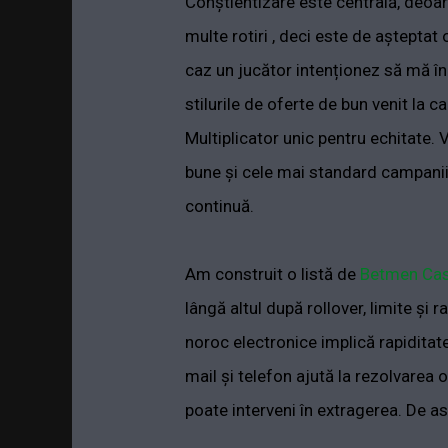
Conștientizare este centrală, deoa
multe rotiri , deci este de așteptat
caz un jucător intenționez să mă în
stilurile de oferte de bun venit la 
Multiplicator unic pentru echitate. 
bune și cele mai standard campanii 
continuă.
Am construit o listă de
Betmen Ca
lângă altul după rollover, limite și
noroc electronice implică rapiditate
mail și telefon ajută la rezolvarea 
poate interveni în extragerea. De 