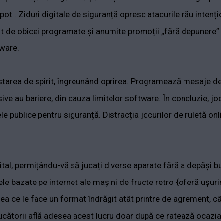
kpot . Ziduri digitale de siguranță opresc atacurile rău intenț
sunt de obicei programate și anumite promoții „fără depunere”
tware.
tarea de spirit, îngreunând oprirea. Programează mesaje de
sive au bariere, din cauza limitelor software. În concluzie, jo
le publice pentru siguranță. Distracția jocurilor de ruletă onl
ital, permițându-vă să jucați diverse aparate fără a depăși 
le bazate pe internet ale mașini de fructe retro {oferă ușurință
eea ce le face un format îndrăgit atât printre de agrement, cât
Jucătorii află adesea acest lucru doar după ce ratează ocazi