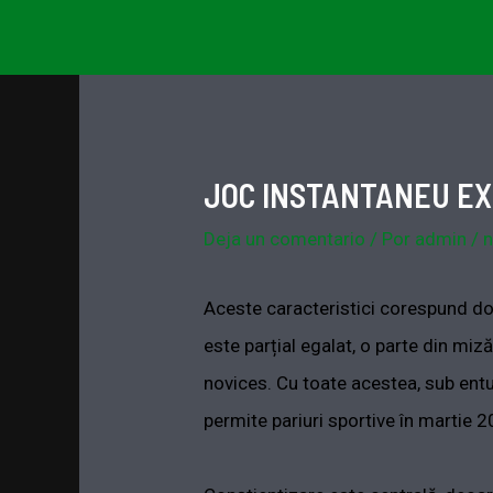
Ir
al
contenido
JOC INSTANTANEU EX
Deja un comentario
/ Por
admin
/
n
Aceste caracteristici corespund dori
este parțial egalat, o parte din mi
novices. Cu toate acestea, sub ent
permite pariuri sportive în martie 20