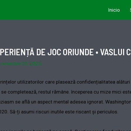
Inicio
PERIENȚĂ DE JOC ORIUNDE • VASLUI 
oviembre 30, 2025
nțelor utilizatorilor care plasează confidențialitatea alături
ză se completează, restul rămâne. începerea cu mize mici este
uziasm se află un aspect mental adesea ignorat. Washington
20. Să-ți asumi riscuri inutile este riscant și periculos.