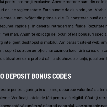
ivului pentru promoții exclusive. Aceste metode sunt din ce în
inouri online reglementate. Earn puncte de club prin joc . Vorb
pe care le-am învățat din primele zile. Cunoașterea bună a unu
puneri rapide și, în general, retrageri mai fluide. Rezultate 
i mai mari. Anumite aplicații de jocuri oferă bonusuri speciale 
i inteligent desktopul și mobilul. Am părăsit site-ul web, 
 cuplat cu acea emoție unui cazinou fizic fără să ies din cas
u utilizatorii care preferă să nu stocheze aplicații, jocul pri
NO DEPOSIT BONUS CODES
erate pentru ușurința în utilizare, deoarece valorifică siste
eme. Verificați listele de țări pentru a fi eligibil. Căutați ret
i dependență vă rugăm să păstrați controlul. Joc strategic pe