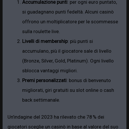
Accumulazione punti
: per ogni euro puntato,
si guadagnano punti fedeltà. Alcuni casinò
offrono un moltiplicatore per le scommesse
sulla roulette live.
Livelli di membership
: più punti si
accumulano, più il giocatore sale di livello
(Bronze, Silver, Gold, Platinum). Ogni livello
sblocca vantaggi migliori.
Premi personalizzati
: bonus di benvenuto
migliorati, giri gratuiti su slot online o cash
back settimanale.
Un’indagine del 2023 ha rilevato che 78 % dei
giocatori sceglie un casinò in base al valore del suo