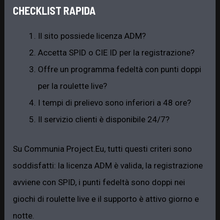
CHECKLIST RAPIDA
Il sito possiede licenza ADM?
Accetta SPID o CIE ID per la registrazione?
Offre un programma fedeltà con punti doppi
per la roulette live?
I tempi di prelievo sono inferiori a 48 ore?
Il servizio clienti è disponibile 24/7?
Su Communia Project.Eu, tutti questi criteri sono
soddisfatti: la licenza ADM è valida, la registrazione
avviene con SPID, i punti fedeltà sono doppi nei
giochi di roulette live e il supporto è attivo giorno e
notte.