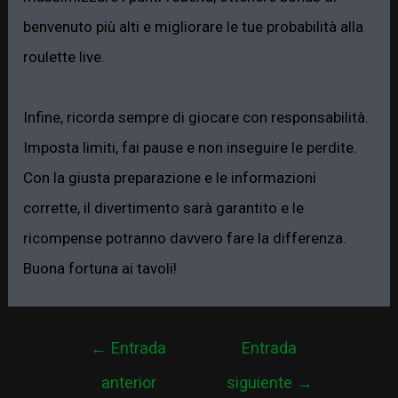
benvenuto più alti e migliorare le tue probabilità alla
roulette live.
Infine, ricorda sempre di giocare con responsabilità.
Imposta limiti, fai pause e non inseguire le perdite.
Con la giusta preparazione e le informazioni
corrette, il divertimento sarà garantito e le
ricompense potranno davvero fare la differenza.
Buona fortuna ai tavoli!
Navegación
←
Entrada
Entrada
de
anterior
siguiente
→