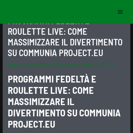
Ir
al
mai
PROGRAMMI FEDELTÀ E
contenido
ROULETTE LIVE: COME
me
MASSIMIZZARE IL DIVERTIMENTO
SU COMMUNIA PROJECT.EU
Deja un comentario
/ Por
admin
/
abril 29, 2025
PROGRAMMI FEDELTÀ E
ROULETTE LIVE: COME
MASSIMIZZARE IL
DIVERTIMENTO SU COMMUNIA
PROJECT.EU