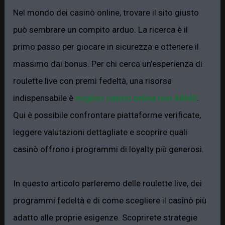
Nel mondo dei casinò online, trovare il sito giusto
può sembrare un compito arduo. La ricerca è il
primo passo per giocare in sicurezza e ottenere il
massimo dai bonus. Per chi cerca un’esperienza di
roulette live con premi fedeltà, una risorsa
indispensabile è
migliori casino online non AAMS
.
Qui è possibile confrontare piattaforme verificate,
leggere valutazioni dettagliate e scoprire quali
casinò offrono i programmi di loyalty più generosi.
In questo articolo parleremo delle roulette live, dei
programmi fedeltà e di come scegliere il casinò più
adatto alle proprie esigenze. Scoprirete strategie