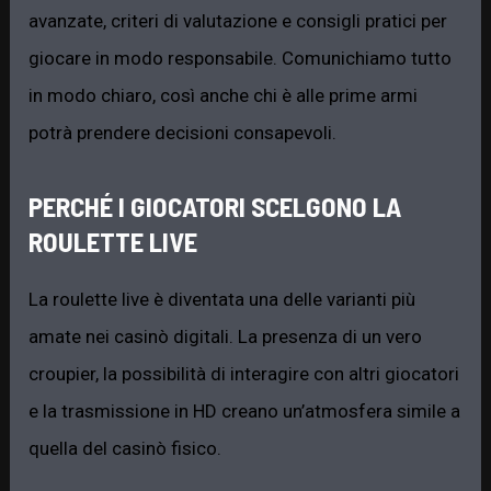
avanzate, criteri di valutazione e consigli pratici per
giocare in modo responsabile. Comunichiamo tutto
in modo chiaro, così anche chi è alle prime armi
potrà prendere decisioni consapevoli.
PERCHÉ I GIOCATORI SCELGONO LA
ROULETTE LIVE
La roulette live è diventata una delle varianti più
amate nei casinò digitali. La presenza di un vero
croupier, la possibilità di interagire con altri giocatori
e la trasmissione in HD creano un’atmosfera simile a
quella del casinò fisico.