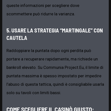
queste informazioni per scegliere dove
scommettere può ridurre la varianza.
5. USARE LA STRATEGIA “MARTINGALE” CON
CAUTELA
Raddoppiare la puntata dopo ogni perdita può
portare a recuperare rapidamente, ma richiede un
bankroll elevato. Su Communia Project.Eu, il limite di
puntata massima è spesso impostato per impedire
l’abuso di questa tattica, quindi è consigliabile usarla
solo su tavoli con limiti bassi.
COME SCEGLIERE IL CASINÒ GIUSTO: