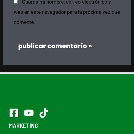
Guarda mi nombre, correo electrónico y
web en este navegador para la próxima vez que
comente.
MARKETING