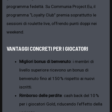
programma fedeltà. Su Communia Project.Eu, il
programma “Loyalty Club” premia soprattutto le
sessioni di roulette live, offrendo punti doppi nei
weekend.
VANTAGGI CONCRETI PER I GIOCATORI
Migliori bonus di benvenuto
: i membri di
livello superiore ricevono un bonus di
benvenuto fino al 150 % rispetto ai nuovi
iscritti.
Rimborso delle perdite
: cash back del 10 %
per i giocatori Gold, riducendo l’effetto della