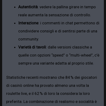
Autenticità
: vedere la pallina girare in tempo
reale aumenta la sensazione di controllo.
Interazione
: i commenti in chat permettono di
condividere consigli e di sentirsi parte di una
community.
Varietà di tavoli
: dalle versioni classiche a
quelle con opzioni “speed” o “multi‑wheel”, c’è
sempre una variante adatta al proprio stile.
Statistiche recenti mostrano che 84 % dei giocatori
di casinò online ha provato almeno una volta la
roulette live, e il 62 % di loro la considera la loro
preferita. La combinazione di realismo e socialità è