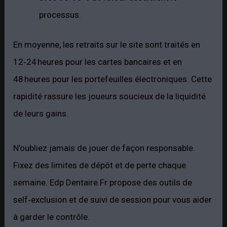
processus.
En moyenne, les retraits sur le site sont traités en
12‑24 heures pour les cartes bancaires et en
48 heures pour les portefeuilles électroniques. Cette
rapidité rassure les joueurs soucieux de la liquidité
de leurs gains.
N’oubliez jamais de jouer de façon responsable.
Fixez des limites de dépôt et de perte chaque
semaine. Edp Dentaire.Fr propose des outils de
self‑exclusion et de suivi de session pour vous aider
à garder le contrôle.