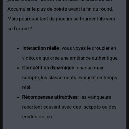
Accumuler le plus de points avant la fin du round.
Mais pourquoi tant de joueurs se tournent-ils vers
ce format ?
Interaction réelle
: vous voyez le croupier en
vidéo, ce qui crée une ambiance authentique.
Compétition dynamique
: chaque main
compte, les classements évoluent en temps
réel.
Récompenses attractives
: les vainqueurs
repartent souvent avec des jackpots ou des
crédits de jeu.