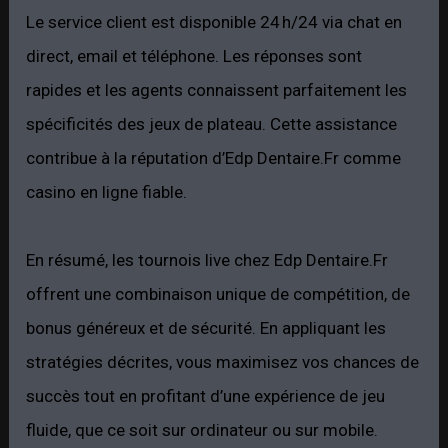
Le service client est disponible 24 h/24 via chat en
direct, email et téléphone. Les réponses sont
rapides et les agents connaissent parfaitement les
spécificités des jeux de plateau. Cette assistance
contribue à la réputation d’Edp Dentaire.Fr comme
casino en ligne fiable.
En résumé, les tournois live chez Edp Dentaire.Fr
offrent une combinaison unique de compétition, de
bonus généreux et de sécurité. En appliquant les
stratégies décrites, vous maximisez vos chances de
succès tout en profitant d’une expérience de jeu
fluide, que ce soit sur ordinateur ou sur mobile.