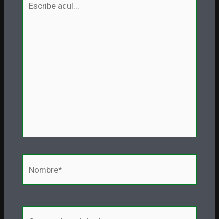
aquí...
Nombre*
Correo