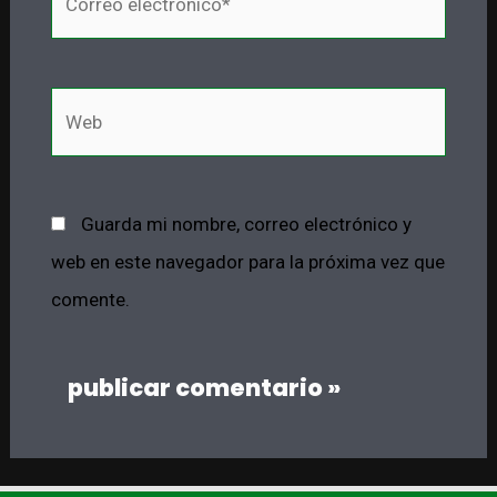
electrónico*
Web
Guarda mi nombre, correo electrónico y
web en este navegador para la próxima vez que
comente.