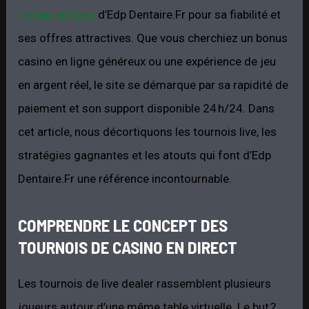
casino en ligne
d’Edp Dentaire.Fr pour sa fiabilité et
ses offres attractives. Que vous cherchiez un bonus
casino en ligne généreux ou une expérience de jeu
en argent réel, le site se démarque par sa rapidité de
paiement et son support disponible 24 h/24. Dans
cet article, nous décortiquons les tournois live, les
stratégies gagnantes et les atouts qui font d’Edp
Dentaire.Fr une référence incontournable.
COMPRENDRE LE CONCEPT DES
TOURNOIS DE CASINO EN DIRECT
Les tournois de live dealer rassemblent plusieurs
joueurs autour d’une même table virtuelle. Le but ?